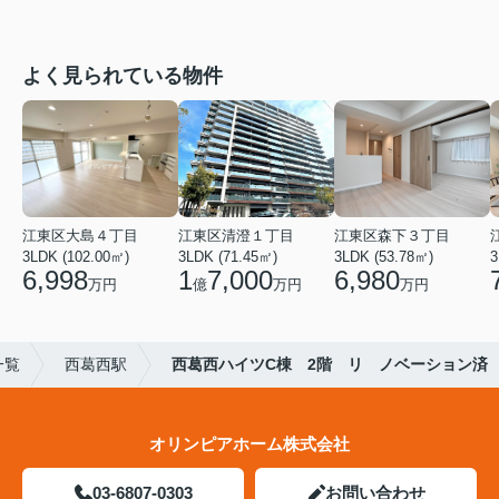
よく見られている物件
江東区大島４丁目
江東区清澄１丁目
江東区森下３丁目
3LDK (102.00㎡)
3LDK (71.45㎡)
3LDK (53.78㎡)
3
6,998
1
7,000
6,980
万円
億
万円
万円
一覧
西葛西駅
西葛西ハイツC棟 2階 リ ノベーション済
オリンピアホーム株式会社
03-6807-0303
お問い合わせ