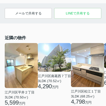
メールで共有する
LINEで共有する
近隣の物件
江戸川区南葛西７丁目
3
3LDK (70.52㎡)
4,290
万円
江戸川区松江１丁目
江戸川区平井２丁目
3LDK (68.25㎡)
3LDK (70.50㎡)
4,798
5,599
万円
万円