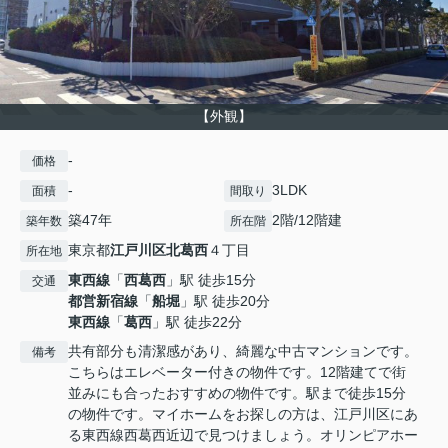
【外観】
-
価格
-
3LDK
面積
間取り
築47年
2階/12階建
築年数
所在階
東京都
江戸川区
北葛西
４丁目
所在地
東西線
「
西葛西
」駅 徒歩15分
交通
都営新宿線
「
船堀
」駅 徒歩20分
東西線
「
葛西
」駅 徒歩22分
共有部分も清潔感があり、綺麗な中古マンションです。
備考
こちらはエレベーター付きの物件です。12階建てで街
並みにも合ったおすすめの物件です。駅まで徒歩15分
の物件です。マイホームをお探しの方は、江戸川区にあ
る東西線西葛西近辺で見つけましょう。オリンピアホー