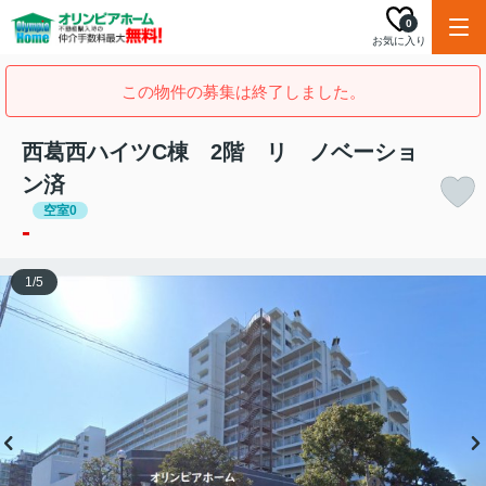
0
お気に入り
この物件の募集は終了しました。
西葛西ハイツC棟 2階 リ ノベーショ
ン済
空室0
-
1
/
5