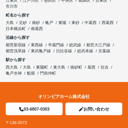
江東区
江戸川区
墨田区
中央区
葛飾区
台東区
市川市
町名から探す
大島
北砂
南砂
亀戸
東陽
東砂
中葛西
西葛西
日本橋浜町
南葛西
沿線から探す
都営新宿線
東西線
半蔵門線
総武線
都営大江戸線
都営浅草線
東武亀戸線
日比谷線
総武本線
京葉線
駅から探す
西大島
大島
東陽町
東大島
南砂町
葛西
住吉
亀戸水神
船堀
門前仲町
オリンピアホーム株式会社
03-6807-0303
お問い合わせ
〒136-0072