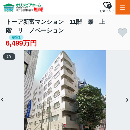
0
お気に入り
トーア新富マンション 11階 最 上
階 リ ノベーション
空室1
6,499万円
1
/
3