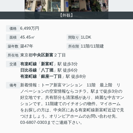
【外観】
6,499万円
価格
45.45㎡
1LDK
面積
間取り
築47年
11階/11階建
築年数
所在階
東京都
中央区
新富
２丁目
所在地
有楽町線
「
新富町
」駅 徒歩3分
交通
日比谷線
「
八丁堀
」駅 徒歩6分
有楽町線
「
銀座一丁目
」駅 徒歩8分
新着情報：トーア新富マンション 11階 最上階 リ
備考
ノベーションの空室情報ならコチラ。駅まで徒歩3分の
好立地です。共有部分も清潔感があり、綺麗な中古マン
ションです。11階建てのイチオシの物件。マイホーム
をお探しの方は、中央区にある有楽町線新富町近辺で見
つけましょう。オリンピアホームのお問い合わせ先、
03-6807-0303までご連絡下さい。