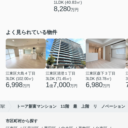
1LDK (40.83㎡)
8,280
万円
よく見られている物件
江東区大島４丁目
江東区清澄１丁目
江東区森下３丁目
3LDK (102.00㎡)
3LDK (71.45㎡)
3LDK (53.78㎡)
3
6,998
1
7,000
6,980
万円
億
万円
万円
町駅
トーア新富マンション 11階 最 上階 リ ノベーション
市区町村から探す