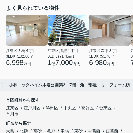
よく見られている物件
江東区大島４丁目
江東区清澄１丁目
江東区森下３丁目
3LDK (102.00㎡)
3LDK (71.45㎡)
3LDK (53.78㎡)
3
6,998
1
7,000
6,980
万円
億
万円
万円
小林ニックハイム木場公園第2 7階 角 部屋 リ フォーム済
市区町村から探す
江東区
江戸川区
墨田区
中央区
葛飾区
台東区
市川市
町名から探す
大島
北砂
南砂
亀戸
東陽
東砂
中葛西
西葛西