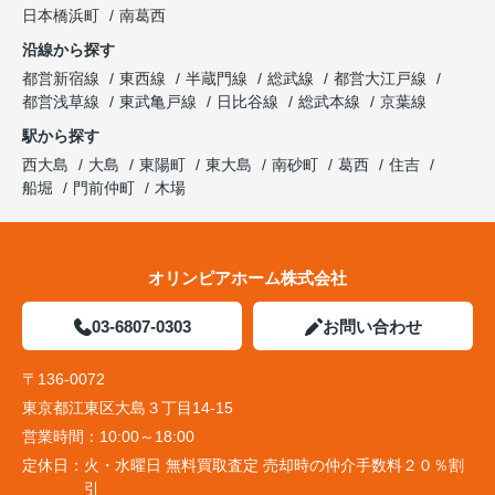
日本橋浜町
南葛西
沿線から探す
都営新宿線
東西線
半蔵門線
総武線
都営大江戸線
都営浅草線
東武亀戸線
日比谷線
総武本線
京葉線
駅から探す
西大島
大島
東陽町
東大島
南砂町
葛西
住吉
船堀
門前仲町
木場
オリンピアホーム株式会社
03-6807-0303
お問い合わせ
〒136-0072
東京都江東区大島３丁目14-15
営業時間：
10:00～18:00
定休日：
火・水曜日 無料買取査定 売却時の仲介手数料２０％割
引