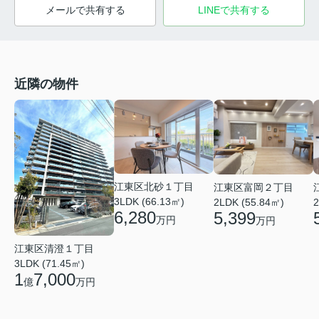
メールで共有する
LINEで共有する
近隣の物件
江東区北砂１丁目
江東区富岡２丁目
3LDK (66.13㎡)
2LDK (55.84㎡)
2
6,280
5,399
万円
万円
江東区清澄１丁目
3LDK (71.45㎡)
1
7,000
億
万円