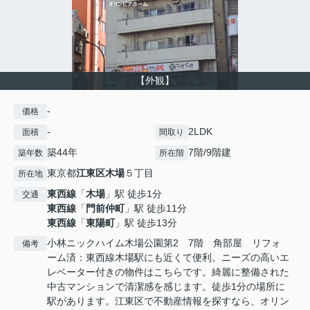
【外観】
-
価格
-
2LDK
面積
間取り
築44年
7階/9階建
築年数
所在階
東京都
江東区
木場
５丁目
所在地
東西線
「
木場
」駅 徒歩1分
交通
東西線
「
門前仲町
」駅 徒歩11分
東西線
「
東陽町
」駅 徒歩13分
小林ニックハイム木場公園第2 7階 角部屋 リフォ
備考
ーム済：東西線木場駅にも近くて便利。ニーズの高いエ
レベーター付きの物件はこちらです。綺麗に整備された
中古マンションで清潔感を感じます。徒歩1分の場所に
駅があります。江東区で不動産情報を探すなら、オリン