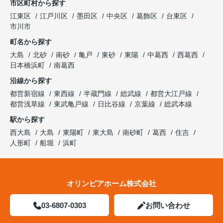
市区町村から探す
江東区
江戸川区
墨田区
中央区
葛飾区
台東区
市川市
町名から探す
大島
北砂
南砂
亀戸
東砂
東陽
中葛西
西葛西
日本橋浜町
南葛西
沿線から探す
都営新宿線
東西線
半蔵門線
総武線
都営大江戸線
都営浅草線
東武亀戸線
日比谷線
京葉線
総武本線
駅から探す
西大島
大島
東陽町
東大島
南砂町
葛西
住吉
人形町
船堀
浜町
オリンピアホーム株式会社
03-6807-0303
お問い合わせ