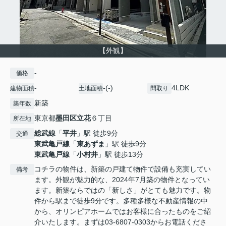
【外観】
-
価格
-
-(-)
4LDK
建物面積
土地面積
間取り
新築
築年数
東京都
墨田区
立花
６丁目
所在地
総武線
「
平井
」駅 徒歩9分
交通
東武亀戸線
「
東あずま
」駅 徒歩9分
東武亀戸線
「
小村井
」駅 徒歩13分
コチラの物件は、新築の戸建て物件で設備も充実してい
備考
ます。外観が魅力的な、2024年7月築の物件となってい
ます。新築ならではの「新しさ」がとても魅力です。物
件から駅まで徒歩9分です。多種多様な不動産情報の中
から、オリンピアホームではお客様に合ったものをご紹
介いたします。まずは03-6807-0303からお電話くださ