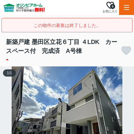
0
お気に入り
この物件の募集は終了しました。
新築戸建 墨田区立花６丁目 ４LDK カー
スペース付 完成済 A号棟
-
1
/
1