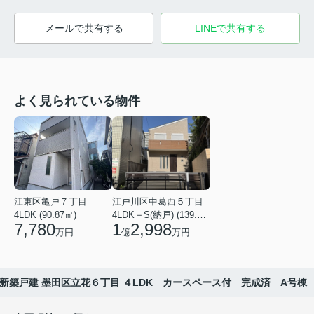
メールで共有する
LINEで共有する
よく見られている物件
江東区亀戸７丁目
江戸川区中葛西５丁目
4LDK (90.87㎡)
4LDK＋S(納戸) (139.49㎡)
7,780
1
2,998
万円
億
万円
新築戸建 墨田区立花６丁目 ４LDK カースペース付 完成済 A号棟