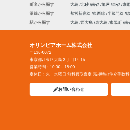
町名から探す
大島
北砂
南砂
亀戸
東砂
東
沿線から探す
都営新宿線
東西線
半蔵門線
駅から探す
大島
西大島
東大島
東陽町
南
オリンピアホーム株式会社
〒136-0072
東京都江東区大島３丁目14-15
営業時間：
10:00～18:00
定休日：
火・水曜日 無料買取査定 売却時の仲介手数
お問い合わせ