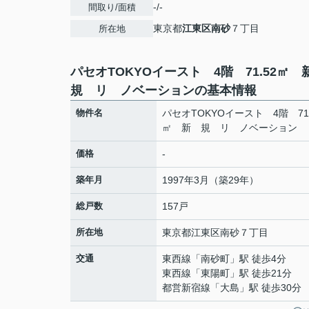
-/-
間取り/面積
東京都
江東区
南砂
７丁目
所在地
パセオTOKYOイースト 4階 71.52㎡
規 リ ノベーションの基本情報
物件名
パセオTOKYOイースト 4階 71.
㎡ 新 規 リ ノベーション
価格
-
築年月
1997年3月（築29年）
総戸数
157戸
所在地
東京都
江東区
南砂
７丁目
交通
東西線
「
南砂町
」駅 徒歩4分
東西線
「
東陽町
」駅 徒歩21分
都営新宿線
「
大島
」駅 徒歩30分