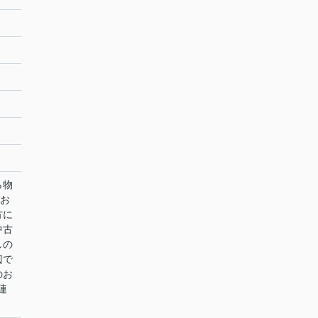
ら物
でお
方に
中古
しの
辺で
のお
連