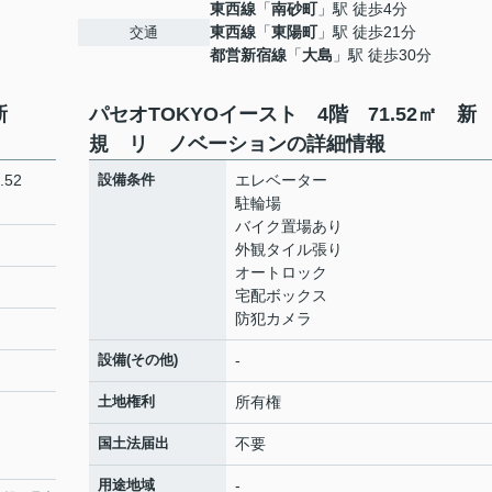
東西線
「
南砂町
」駅 徒歩4分
東西線
「
東陽町
」駅 徒歩21分
交通
都営新宿線
「
大島
」駅 徒歩30分
 新
パセオTOKYOイースト 4階 71.52㎡ 
規 リ ノベーションの詳細情報
52
設備条件
エレベーター
駐輪場
バイク置場あり
外観タイル張り
オートロック
宅配ボックス
防犯カメラ
設備(その他)
-
土地権利
所有権
国土法届出
不要
用途地域
-