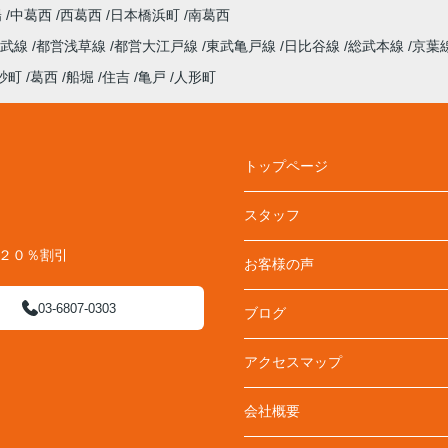
陽
中葛西
西葛西
日本橋浜町
南葛西
総武線
都営浅草線
都営大江戸線
東武亀戸線
日比谷線
総武本線
京葉
砂町
葛西
船堀
住吉
亀戸
人形町
トップページ
スタッフ
料２０％割引
お客様の声
03-6807-0303
ブログ
アクセスマップ
会社概要