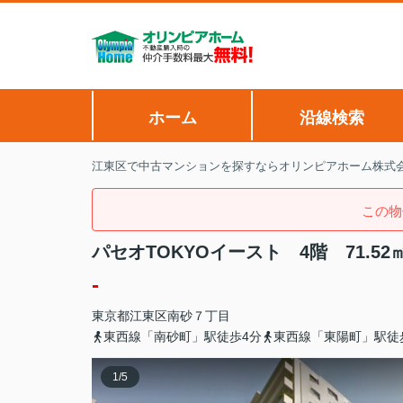
ホーム
沿線検索
江東区で中古マンションを探すならオリンピアホーム株式
この物
パセオTOKYOイースト 4階 71.
-
東京都
江東区
南砂
７丁目
東西線「南砂町」駅徒歩4分
東西線「東陽町」駅徒
1
/
5