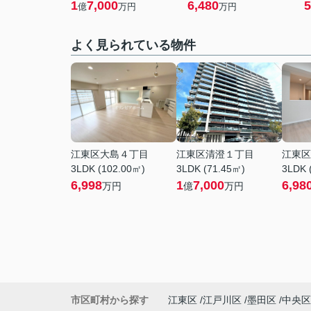
1
7,000
6,480
5
億
万円
万円
よく見られている物件
江東区大島４丁目
江東区清澄１丁目
江東区
3LDK (102.00㎡)
3LDK (71.45㎡)
3LDK 
6,998
1
7,000
6,98
万円
億
万円
市区町村から探す
江東区
江戸川区
墨田区
中央区