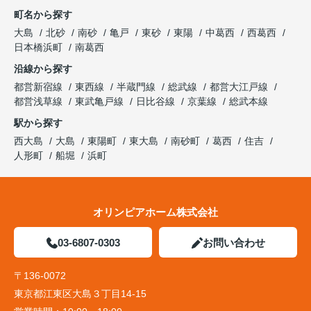
町名から探す
大島
北砂
南砂
亀戸
東砂
東陽
中葛西
西葛西
日本橋浜町
南葛西
沿線から探す
都営新宿線
東西線
半蔵門線
総武線
都営大江戸線
都営浅草線
東武亀戸線
日比谷線
京葉線
総武本線
駅から探す
西大島
大島
東陽町
東大島
南砂町
葛西
住吉
人形町
船堀
浜町
オリンピアホーム株式会社
03-6807-0303
お問い合わせ
〒136-0072
東京都江東区大島３丁目14-15