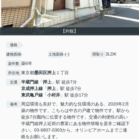
【外観】
-
価格
-
-(-)
3LDK
建物面積
土地面積
間取り
築6年
築年数
東京都
墨田区
押上
１丁目
所在地
半蔵門線
「
押上
」駅 徒歩7分
交通
京成押上線
「
押上
」駅 徒歩7分
東武亀戸線
「
小村井
」駅 徒歩17分
周辺環境も良好で、魅力的な住環境のある、2020年2月
備考
築の物件です。こちらは中古の戸建て物件です。駅から
徒歩7分圏内に位置する物件です。交通の利便性の高い
半蔵門線押上近郊の豊富にある物件情報を是非ご確認下
さい。03-6807-0303から、オリンピアホームまでご連
絡をお願いします。