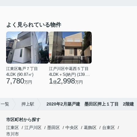
よく見られている物件
江東区亀戸７丁目
江戸川区中葛西５丁目
4LDK (90.87㎡)
4LDK＋S(納戸) (139.49㎡)
7,780
1
2,998
万円
億
万円
て一覧
押上駅
2020年2月築戸建 墨田区押上１丁目 2階建
市区町村から探す
江東区
江戸川区
墨田区
中央区
葛飾区
台東区
市川市