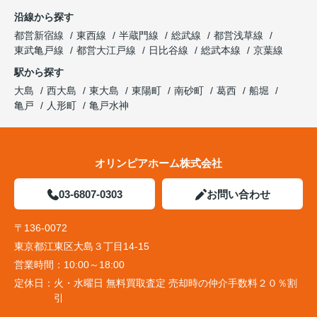
沿線から探す
都営新宿線
東西線
半蔵門線
総武線
都営浅草線
東武亀戸線
都営大江戸線
日比谷線
総武本線
京葉線
駅から探す
大島
西大島
東大島
東陽町
南砂町
葛西
船堀
亀戸
人形町
亀戸水神
オリンピアホーム株式会社
03-6807-0303
お問い合わせ
〒136-0072
東京都江東区大島３丁目14-15
営業時間：
10:00～18:00
定休日：
火・水曜日 無料買取査定 売却時の仲介手数料２０％割
引