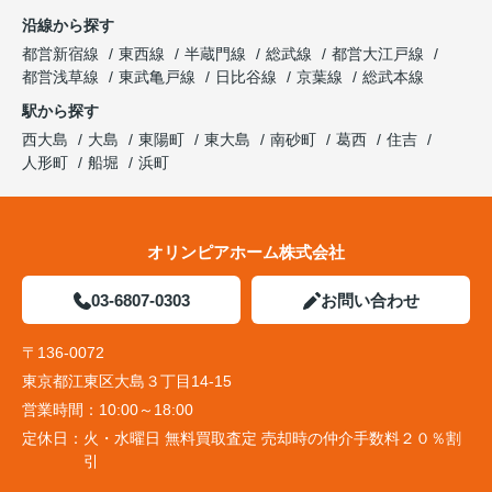
沿線から探す
都営新宿線
東西線
半蔵門線
総武線
都営大江戸線
都営浅草線
東武亀戸線
日比谷線
京葉線
総武本線
駅から探す
西大島
大島
東陽町
東大島
南砂町
葛西
住吉
人形町
船堀
浜町
オリンピアホーム株式会社
03-6807-0303
お問い合わせ
〒136-0072
東京都江東区大島３丁目14-15
営業時間：
10:00～18:00
定休日：
火・水曜日 無料買取査定 売却時の仲介手数料２０％割
引