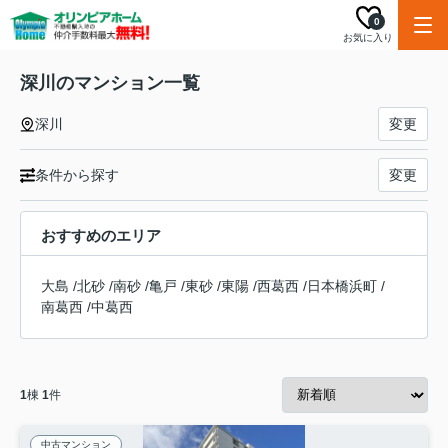
0
お気に入り
深川のマンション一覧
深川
変更
条件から探す
変更
おすすめのエリア
大島
/
北砂
/
南砂
/
亀戸
/
東砂
/
東陽
/
西葛西
/
日本橋浜町
/
南葛西
/
中葛西
1
棟
1
件
中古マンション