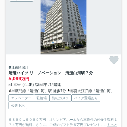
江東区深川
清澄ハイツ リ ノベーション 清澄白河駅７分
5,099
万円
51.30㎡ (2LDK) /築53年 /14階建
半蔵門線「清澄白河」駅 徒歩7分
都営大江戸線「清澄白河」駅 徒歩7分
エレベーター
駐輪場
防犯カメラ
バイク置場あり
公共下水
５３９９→５０９９万円 オリンピアホームなら本物件の仲介手数料１
７４万円が無料。さらに、ご成約ギフト券５万円プレゼント。...
もっと