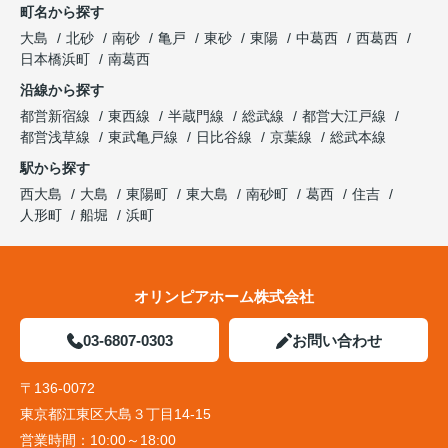
町名から探す
大島
北砂
南砂
亀戸
東砂
東陽
中葛西
西葛西
日本橋浜町
南葛西
沿線から探す
都営新宿線
東西線
半蔵門線
総武線
都営大江戸線
都営浅草線
東武亀戸線
日比谷線
京葉線
総武本線
駅から探す
西大島
大島
東陽町
東大島
南砂町
葛西
住吉
人形町
船堀
浜町
オリンピアホーム株式会社
03-6807-0303
お問い合わせ
〒136-0072
東京都江東区大島３丁目14-15
営業時間：
10:00～18:00