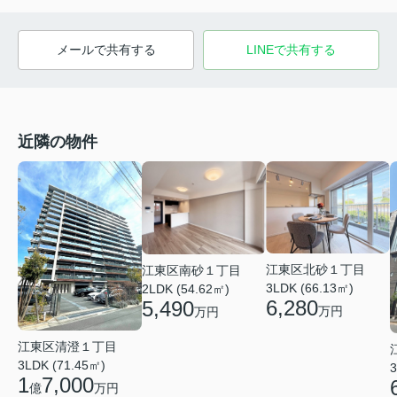
メールで共有する
LINEで共有する
近隣の物件
江東区北砂１丁目
江東区南砂１丁目
3LDK (66.13㎡)
2LDK (54.62㎡)
6,280
5,490
万円
万円
江東区清澄１丁目
3LDK (71.45㎡)
3
1
7,000
億
万円