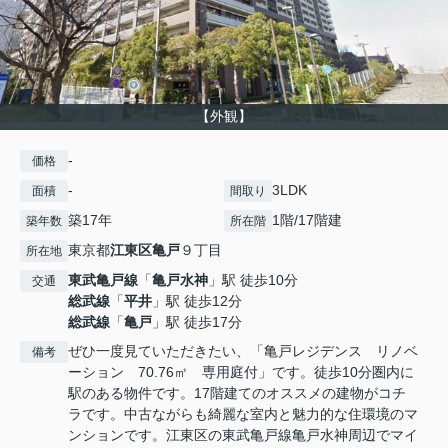
【外観】
-
価格
-
3LDK
面積
間取り
築17年
1階/17階建
築年数
所在階
東京都
江東区
亀戸
９丁目
所在地
東武亀戸線
「
亀戸水神
」駅 徒歩10分
交通
総武線
「
平井
」駅 徒歩12分
総武線
「
亀戸
」駅 徒歩17分
ぜひ一度見ていただきたい、「亀戸レジデンス リノベ
備考
ーション 70.76㎡ 専用庭付」です。徒歩10分圏内に
駅のある物件です。17階建てのオススメの建物がコチ
ラです。中古ながらも綺麗な室内と魅力的な住環境のマ
ンションです。江東区の東武亀戸線亀戸水神周辺でマイ