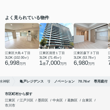
よく見られている物件
江東区大島４丁目
江東区清澄１丁目
江東区森下３丁目
3LDK (102.00㎡)
3LDK (71.45㎡)
3LDK (53.78㎡)
3
6,998
1
7,000
6,980
万円
億
万円
万円
水神駅
亀戸レジデンス リ ノベーション 70.76㎡ 専用庭付
市区町村から探す
江東区
江戸川区
墨田区
中央区
葛飾区
台東区
市川市