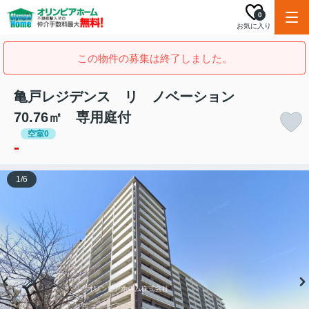
0
お気に入り
この物件の募集は終了しました。
亀戸レジデンス リ ノベーション
70.76㎡ 専用庭付
空室0
-
1
/
6