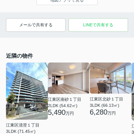
地図アプリで見る
メールで共有する
LINEで共有する
近隣の物件
江東区北砂１丁目
江東区南砂１丁目
3LDK (66.13㎡)
2LDK (54.62㎡)
6,280
5,490
万円
万円
江東区清澄１丁目
3LDK (71.45㎡)
3