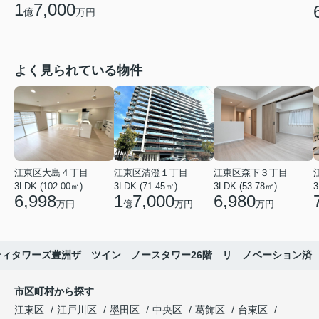
1
7,000
億
万円
よく見られている物件
江東区大島４丁目
江東区清澄１丁目
江東区森下３丁目
3LDK (102.00㎡)
3LDK (71.45㎡)
3LDK (53.78㎡)
3
6,998
1
7,000
6,980
万円
億
万円
万円
ティタワーズ豊洲ザ ツイン ノースタワー26階 リ ノベーション済
市区町村から探す
江東区
江戸川区
墨田区
中央区
葛飾区
台東区