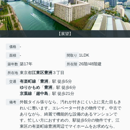
【展望】
-
価格
-
1LDK
面積
間取り
築17年
26階/48階建
築年数
所在階
東京都
江東区
豊洲
３丁目
所在地
有楽町線
「
豊洲
」駅 徒歩5分
交通
ゆりかもめ
「
豊洲
」駅 徒歩6分
京葉線
「
越中島
」駅 徒歩21分
外観タイル張りなら、汚れが付きにくい上に見た目もき
備考
れいに整います。エレベーター付きの物件です。中古で
ありながら、綺麗で機能的な設備のあるマンションで
す。忙しい方におすすめの、駅徒歩5分の物件です。江
東区の有楽町線豊洲周辺でマイホームをお求めなら、