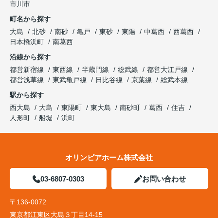
市川市
町名から探す
大島
北砂
南砂
亀戸
東砂
東陽
中葛西
西葛西
日本橋浜町
南葛西
沿線から探す
都営新宿線
東西線
半蔵門線
総武線
都営大江戸線
都営浅草線
東武亀戸線
日比谷線
京葉線
総武本線
駅から探す
西大島
大島
東陽町
東大島
南砂町
葛西
住吉
人形町
船堀
浜町
オリンピアホーム株式会社
03-6807-0303
お問い合わせ
〒136-0072
東京都江東区大島３丁目14-15