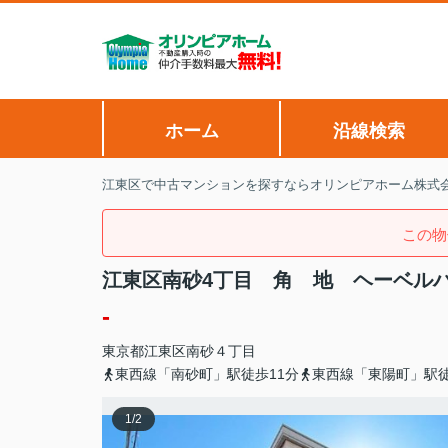
ホーム
沿線検索
江東区で中古マンションを探すならオリンピアホーム株式
この物
江東区南砂4丁目 角 地 ヘーベル
-
東京都
江東区
南砂
４丁目
東西線「南砂町」駅徒歩11分
東西線「東陽町」駅徒
1
/
2