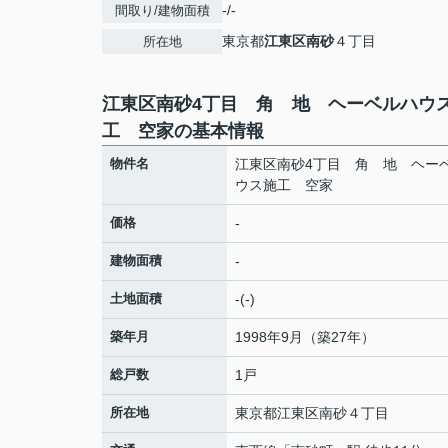
-/-
間取り/建物面積
東京都
江東区
南砂
４丁目
所在地
江東区南砂4丁目 角 地 ヘーベルハウ
工 空家の基本情報
物件名
江東区南砂4丁目 角 地 ヘー
ウス施工 空家
価格
-
建物面積
-
土地面積
-(-)
築年月
1998年9月（築27年）
総戸数
1戸
所在地
東京都
江東区
南砂
４丁目