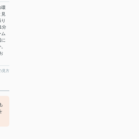
の環
と見
張り
1分
ーム
辺に
か。
お
の見方
も
を