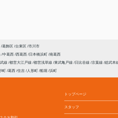
葛飾区
台東区
市川市
陽
中葛西
西葛西
日本橋浜町
南葛西
総武線
都営大江戸線
都営浅草線
東武亀戸線
日比谷線
京葉線
総武本
砂町
葛西
住吉
人形町
船堀
浜町
トップページ
スタッフ
料２０％割引