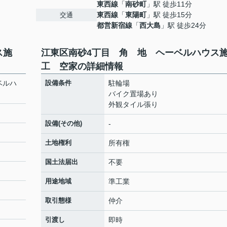
東西線
「
南砂町
」駅 徒歩11分
東西線
「
東陽町
」駅 徒歩15分
交通
都営新宿線
「
西大島
」駅 徒歩24分
ス施
江東区南砂4丁目 角 地 ヘーベルハウス
工 空家の詳細情報
ベルハ
設備条件
駐輪場
バイク置場あり
外観タイル張り
設備(その他)
-
土地権利
所有権
国土法届出
不要
用途地域
準工業
取引態様
仲介
引渡し
即時