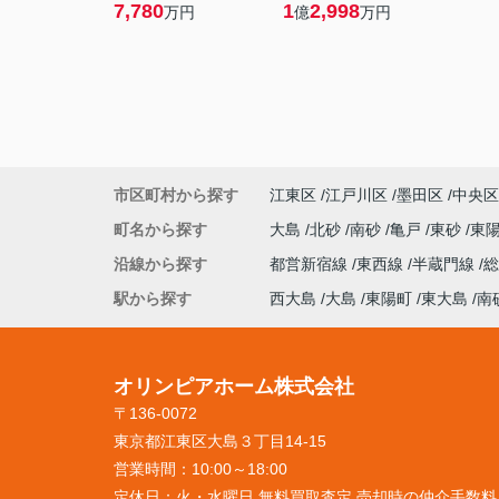
7,780
1
2,998
万円
億
万円
市区町村から探す
江東区
江戸川区
墨田区
中央区
町名から探す
大島
北砂
南砂
亀戸
東砂
東
沿線から探す
都営新宿線
東西線
半蔵門線
駅から探す
西大島
大島
東陽町
東大島
南
オリンピアホーム株式会社
〒136-0072
東京都江東区大島３丁目14-15
営業時間：
10:00～18:00
定休日：
火・水曜日 無料買取査定 売却時の仲介手数