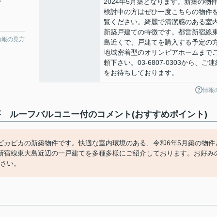
分
2024年5月築となります。新築の物
検討中の方はぜひ一度こちらの物件
覧ください。綺麗で清潔感のある室
新築戸建ての特徴です。都営新宿線
情報の見方
島近くで、戸建てを購入する予定の
地域密着型のオリンピアホームまで
頼下さい。03-6807-0303から、ご連
をお待ちしております。
情報
6坪 ルーフバルコニー付のコメント(おすすめポイント)
ピカピカの新築物件です。快適な室内環境のある、令和6年5月築の物件
新宿線東大島近辺の一戸建てを多種多様にご紹介しております。お好み
下さい。