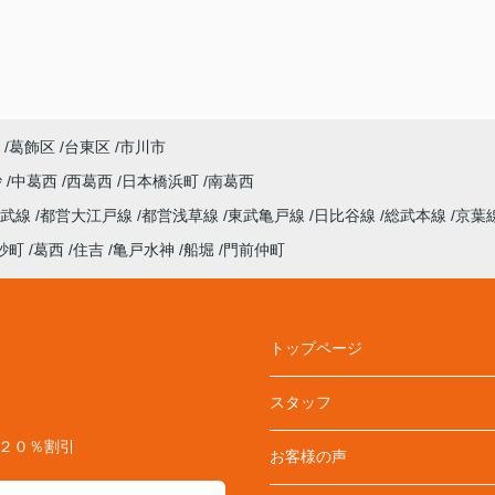
葛飾区
台東区
市川市
砂
中葛西
西葛西
日本橋浜町
南葛西
総武線
都営大江戸線
都営浅草線
東武亀戸線
日比谷線
総武本線
京葉
砂町
葛西
住吉
亀戸水神
船堀
門前仲町
トップページ
スタッフ
料２０％割引
お客様の声