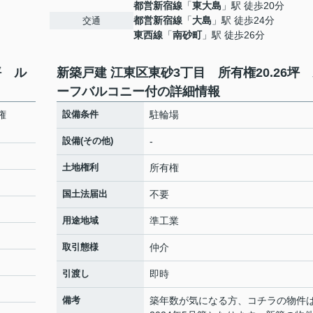
都営新宿線
「
東大島
」駅 徒歩20分
都営新宿線
「
大島
」駅 徒歩24分
交通
東西線
「
南砂町
」駅 徒歩26分
坪 ル
新築戸建 江東区東砂3丁目 所有権20.26坪
ーフバルコニー付の詳細情報
権
設備条件
駐輪場
設備(その他)
-
土地権利
所有権
国土法届出
不要
用途地域
準工業
取引態様
仲介
引渡し
即時
備考
築年数が気になる方、コチラの物件