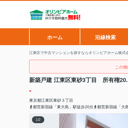
ホーム
沿線検索
江東区で中古マンションを探すならオリンピアホーム株式
この物
新築戸建 江東区東砂3丁目 所有権20
-
東京都
江東区
東砂
３丁目
都営新宿線「東大島」駅徒歩20分
都営新宿線「大島
1
/
2