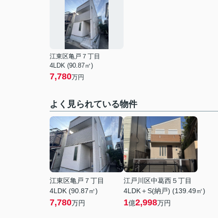
江東区亀戸７丁目
4LDK (90.87㎡)
7,780
万円
よく見られている物件
江東区亀戸７丁目
江戸川区中葛西５丁目
4LDK (90.87㎡)
4LDK＋S(納戸) (139.49㎡)
7,780
1
2,998
万円
億
万円