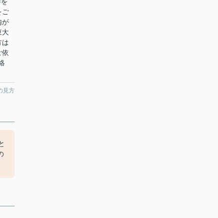
件を
をご
内が
東大
方は
ご依
絡
の見方
と
の