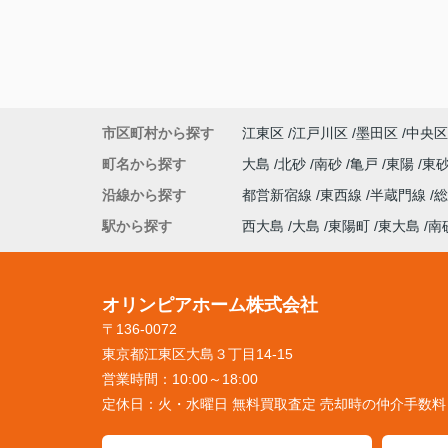
市区町村から探す
江東区
江戸川区
墨田区
中央区
町名から探す
大島
北砂
南砂
亀戸
東陽
東
沿線から探す
都営新宿線
東西線
半蔵門線
駅から探す
西大島
大島
東陽町
東大島
南
オリンピアホーム株式会社
〒136-0072
東京都江東区大島３丁目14-15
営業時間：
10:00～18:00
定休日：
火・水曜日 無料買取査定 売却時の仲介手数