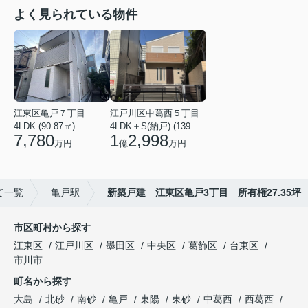
よく見られている物件
江東区亀戸７丁目
江戸川区中葛西５丁目
4LDK (90.87㎡)
4LDK＋S(納戸) (139.49㎡)
7,780
1
2,998
万円
億
万円
て一覧
亀戸駅
新築戸建 江東区亀戸3丁目 所有権27.35坪
市区町村から探す
江東区
江戸川区
墨田区
中央区
葛飾区
台東区
市川市
町名から探す
大島
北砂
南砂
亀戸
東陽
東砂
中葛西
西葛西