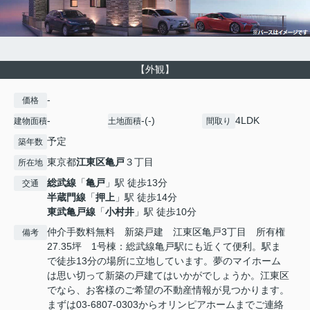
【外観】
-
価格
-
-(-)
4LDK
建物面積
土地面積
間取り
予定
築年数
東京都
江東区
亀戸
３丁目
所在地
総武線
「
亀戸
」駅 徒歩13分
交通
半蔵門線
「
押上
」駅 徒歩14分
東武亀戸線
「
小村井
」駅 徒歩10分
仲介手数料無料 新築戸建 江東区亀戸3丁目 所有権
備考
27.35坪 1号棟：総武線亀戸駅にも近くて便利。駅ま
で徒歩13分の場所に立地しています。夢のマイホーム
は思い切って新築の戸建てはいかがでしょうか。江東区
でなら、お客様のご希望の不動産情報が見つかります。
まずは03-6807-0303からオリンピアホームまでご連絡