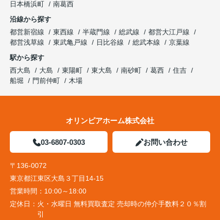
日本橋浜町
南葛西
沿線から探す
都営新宿線
東西線
半蔵門線
総武線
都営大江戸線
都営浅草線
東武亀戸線
日比谷線
総武本線
京葉線
駅から探す
西大島
大島
東陽町
東大島
南砂町
葛西
住吉
船堀
門前仲町
木場
オリンピアホーム株式会社
03-6807-0303
お問い合わせ
〒136-0072
東京都江東区大島３丁目14-15
営業時間：
10:00～18:00
定休日：
火・水曜日 無料買取査定 売却時の仲介手数料２０％割
引