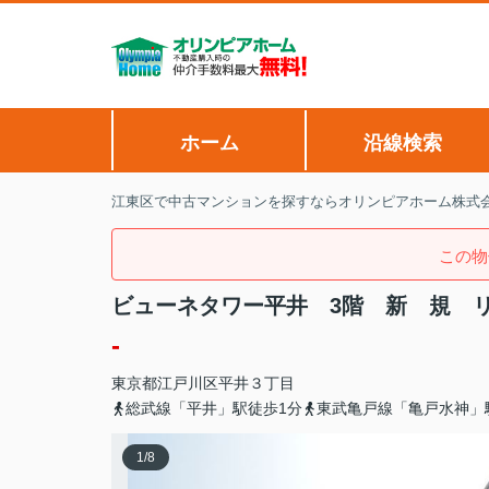
ホーム
沿線検索
江東区で中古マンションを探すならオリンピアホーム株式
この物
ビューネタワー平井 3階 新 規 
-
東京都
江戸川区
平井
３丁目
総武線「平井」駅徒歩1分
東武亀戸線「亀戸水神」
1
/
8