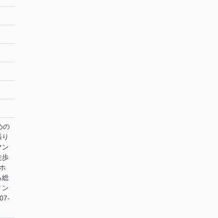
めの
張り
マン
徒歩
ホ
る総
リン
7-