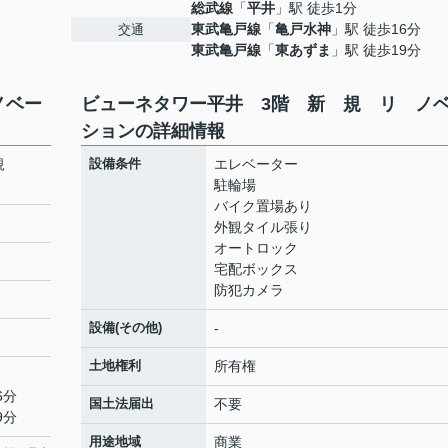
総武線
「
平井
」駅 徒歩1分
東武亀戸線
「
亀戸水神
」駅 徒歩16分
交通
東武亀戸線
「
東あずま
」駅 徒歩19分
ノベー
ビューネタワー平井 3階 新 規 リ ノ
ションの詳細情報
 規
設備条件
エレベーター
駐輪場
バイク置場あり
外観タイル張り
オートロック
宅配ボックス
防犯カメラ
設備(その他)
-
土地権利
所有権
6分
国土法届出
不要
9分
用途地域
商業