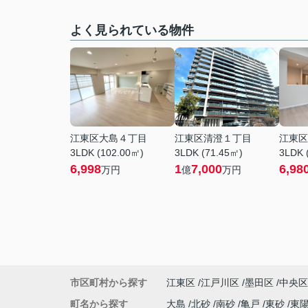
よく見られている物件
江東区大島４丁目
江東区清澄１丁目
江東区
3LDK (102.00㎡)
3LDK (71.45㎡)
3LDK 
6,998
1
7,000
6,98
万円
億
万円
市区町村から探す
江東区
江戸川区
墨田区
中央区
町名から探す
大島
北砂
南砂
亀戸
東砂
東