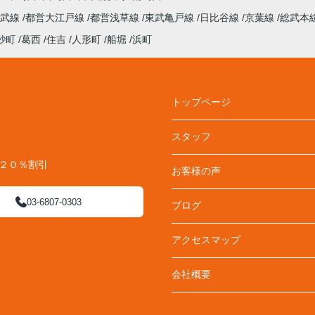
総武線
都営大江戸線
都営浅草線
東武亀戸線
日比谷線
京葉線
総武本
砂町
葛西
住吉
人形町
船堀
浜町
トップページ
スタッフ
料２０％割引
お客様の声
03-6807-0303
ブログ
アクセスマップ
会社概要