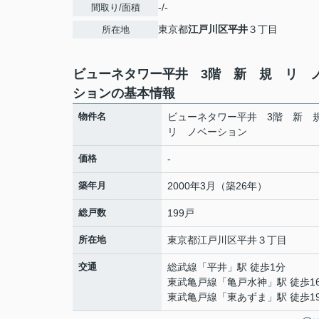
-/-
間取り/面積
東京都
江戸川区
平井
３丁目
所在地
ビューネタワー平井 3階 新 規 リ 
ションの基本情報
物件名
ビューネタワー平井 3階 新
リ ノベーション
価格
-
築年月
2000年3月（築26年）
総戸数
199戸
所在地
東京都
江戸川区
平井
３丁目
交通
総武線
「
平井
」駅 徒歩1分
東武亀戸線
「
亀戸水神
」駅 徒歩1
東武亀戸線
「
東あずま
」駅 徒歩1