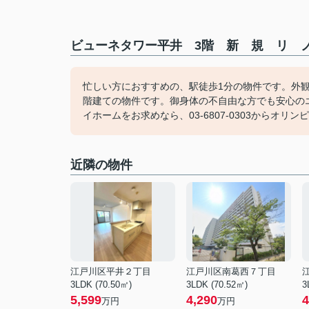
ビューネタワー平井 3階 新 規 リ ノ
忙しい方におすすめの、駅徒歩1分の物件です。外
階建ての物件です。御身体の不自由な方でも安心の
イホームをお求めなら、03-6807-0303からオ
近隣の物件
江戸川区平井２丁目
江戸川区南葛西７丁目
3LDK (70.50㎡)
3LDK (70.52㎡)
3
5,599
4,290
4
万円
万円