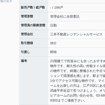
情報の見方
販売戸数 / 総戸数
- / 199戸
管理形態
管理会社に全部委託
管理員の勤務形態
日勤
管理会社
三井不動産レジデンシャルサービス
取引態様
仲介
引渡し
即時
備考
21階建てで街並みにも合ったおすす
物件です。耐久性の高い外観タイル
の物件です。綺麗に整備された中古
ションで清潔感を感じます。駅まで
1分でアクセス可能な物件です。マイ
ームをお探しの方は、江戸川区にあ
武線平井近辺で見つけましょう。オ
ピアホームのお問い合わせ先、03-680
0303までご連絡下さい。