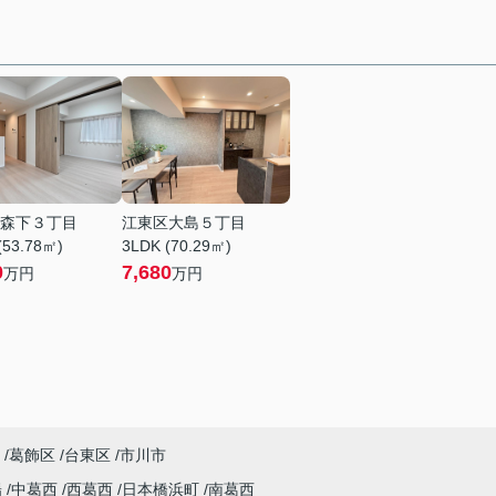
森下３丁目
江東区大島５丁目
(53.78㎡)
3LDK (70.29㎡)
0
7,680
万円
万円
葛飾区
台東区
市川市
陽
中葛西
西葛西
日本橋浜町
南葛西