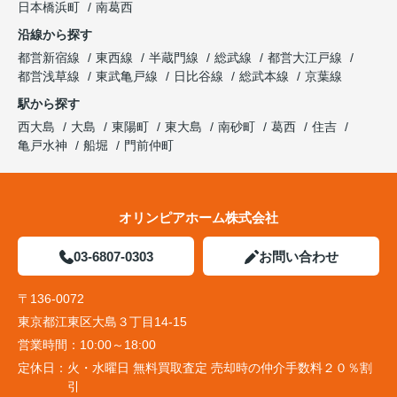
日本橋浜町
南葛西
沿線から探す
都営新宿線
東西線
半蔵門線
総武線
都営大江戸線
都営浅草線
東武亀戸線
日比谷線
総武本線
京葉線
駅から探す
西大島
大島
東陽町
東大島
南砂町
葛西
住吉
亀戸水神
船堀
門前仲町
オリンピアホーム株式会社
03-6807-0303
お問い合わせ
〒136-0072
東京都江東区大島３丁目14-15
営業時間：
10:00～18:00
定休日：
火・水曜日 無料買取査定 売却時の仲介手数料２０％割
引