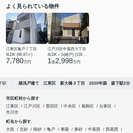
よく見られている物件
江東区亀戸７丁目
江戸川区中葛西５丁目
4LDK (90.87㎡)
4LDK＋S(納戸) (139.49㎡)
7,780
1
2,998
万円
億
万円
下駅
築浅戸建て 江東区 新大橋３丁目 2020年築 森下駅2分
市区町村から探す
江東区
江戸川区
墨田区
中央区
葛飾区
台東区
市川市
町名から探す
大島
北砂
南砂
亀戸
東陽
東砂
中葛西
西葛西