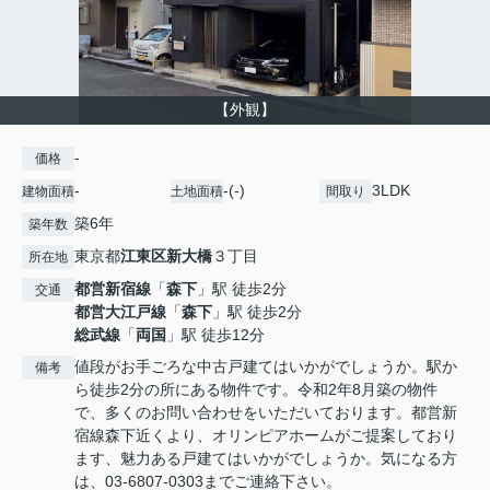
【外観】
-
価格
-
-(-)
3LDK
建物面積
土地面積
間取り
築6年
築年数
東京都
江東区
新大橋
３丁目
所在地
都営新宿線
「
森下
」駅 徒歩2分
交通
都営大江戸線
「
森下
」駅 徒歩2分
総武線
「
両国
」駅 徒歩12分
値段がお手ごろな中古戸建てはいかがでしょうか。駅か
備考
ら徒歩2分の所にある物件です。令和2年8月築の物件
で、多くのお問い合わせをいただいております。都営新
宿線森下近くより、オリンピアホームがご提案しており
ます、魅力ある戸建てはいかがでしょうか。気になる方
は、03-6807-0303までご連絡下さい。