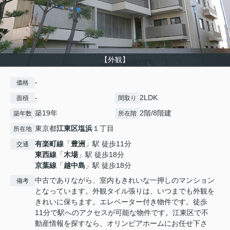
【外観】
-
価格
-
2LDK
面積
間取り
築19年
2階/8階建
築年数
所在階
東京都
江東区
塩浜
１丁目
所在地
有楽町線
「
豊洲
」駅 徒歩11分
交通
東西線
「
木場
」駅 徒歩18分
京葉線
「
越中島
」駅 徒歩18分
中古でありながら、室内もきれいな一押しのマンション
備考
となっています。外観タイル張りは、いつまでも外観を
きれいに保ちます。エレベーター付き物件です。徒歩
11分で駅へのアクセスが可能な物件です。江東区で不
動産情報を探すなら、オリンピアホームにお任せ下さ