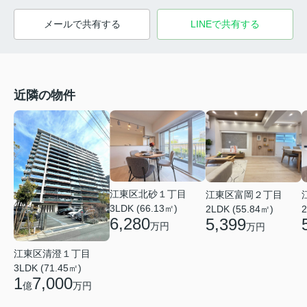
メールで共有する
LINEで共有する
近隣の物件
江東区北砂１丁目
江東区富岡２丁目
3LDK (66.13㎡)
2LDK (55.84㎡)
2
6,280
5,399
万円
万円
江東区清澄１丁目
3LDK (71.45㎡)
1
7,000
億
万円