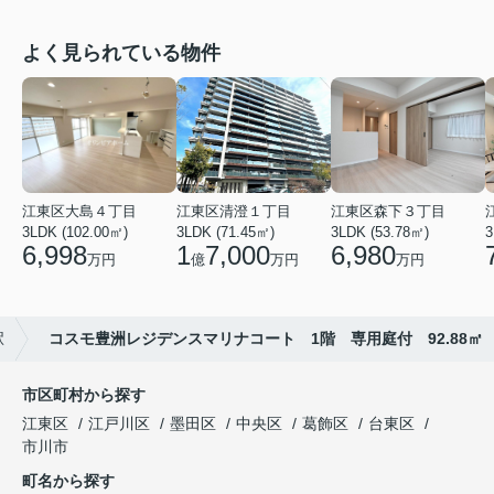
よく見られている物件
江東区大島４丁目
江東区清澄１丁目
江東区森下３丁目
3LDK (102.00㎡)
3LDK (71.45㎡)
3LDK (53.78㎡)
3
6,998
1
7,000
6,980
万円
億
万円
万円
駅
コスモ豊洲レジデンスマリナコート 1階 専用庭付 92.88㎡
市区町村から探す
江東区
江戸川区
墨田区
中央区
葛飾区
台東区
市川市
町名から探す