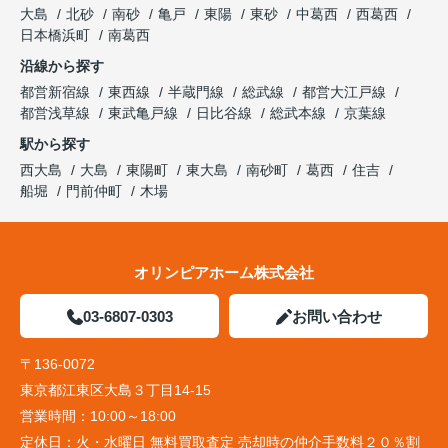
大島
北砂
南砂
亀戸
東陽
東砂
中葛西
西葛西
日本橋浜町
南葛西
沿線から探す
都営新宿線
東西線
半蔵門線
総武線
都営大江戸線
都営浅草線
東武亀戸線
日比谷線
総武本線
京葉線
駅から探す
西大島
大島
東陽町
東大島
南砂町
葛西
住吉
船堀
門前仲町
木場
オリンピアホーム株式会社
03-6807-0303
お問い合わせ
〒136-0072
東京都江東区大島３丁目14-15
営業時間：
10:00～18:00
定休日：
火・水曜日 無料買取査定 売却時の仲介手数料２０％割