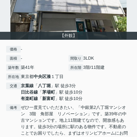
【外観】
-
価格
-
3LDK
面積
間取り
築41年
3階/11階建
築年数
所在階
東京都
中央区
湊
１丁目
所在地
京葉線
「
八丁堀
」駅 徒歩3分
交通
日比谷線
「
茅場町
」駅 徒歩10分
有楽町線
「
新富町
」駅 徒歩10分
ぜひ一度見ていただきたい、「中銀第2八丁堀マンシオ
備考
ン 3階 角部屋 リノベーション」です。築39年の中
古マンションです。地上11階建てなので、開放感もあ
ります。徒歩3分の場所に駅のある物件です。不動産の
ことでお困りでしたら、まずはオリンピアホームにお問