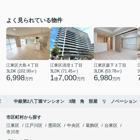
よく見られている物件
江東区大島４丁目
江東区清澄１丁目
江東区森下３丁目
3LDK (102.00㎡)
3LDK (71.45㎡)
3LDK (53.78㎡)
3
6,998
1
7,000
6,980
万円
億
万円
万円
駅
中銀第2八丁堀マンシオン 3階 角 部屋 リ ノベーション
市区町村から探す
江東区
江戸川区
墨田区
中央区
葛飾区
台東区
市川市