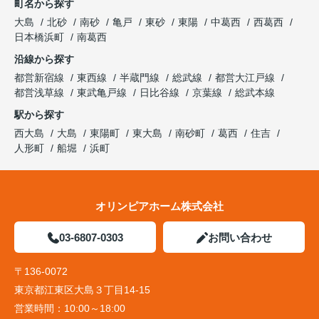
町名から探す
大島
北砂
南砂
亀戸
東砂
東陽
中葛西
西葛西
日本橋浜町
南葛西
沿線から探す
都営新宿線
東西線
半蔵門線
総武線
都営大江戸線
都営浅草線
東武亀戸線
日比谷線
京葉線
総武本線
駅から探す
西大島
大島
東陽町
東大島
南砂町
葛西
住吉
人形町
船堀
浜町
オリンピアホーム株式会社
03-6807-0303
お問い合わせ
〒136-0072
東京都江東区大島３丁目14-15
営業時間：
10:00～18:00