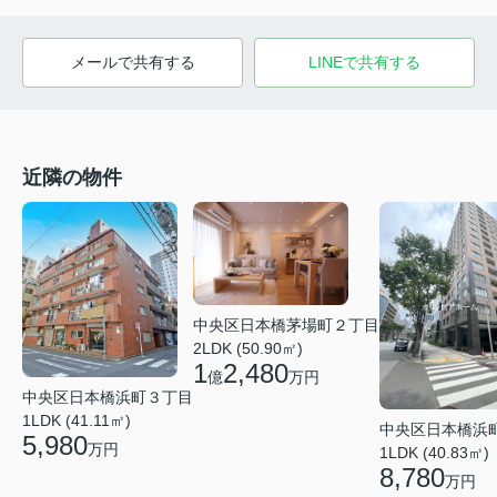
メールで共有する
LINEで共有する
近隣の物件
中央区日本橋茅場町２丁目
2LDK (50.90㎡)
1
2,480
億
万円
中央区日本橋浜町３丁目
1LDK (41.11㎡)
中央区日本橋浜
5,980
万円
1LDK (40.83㎡)
8,780
万円