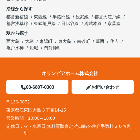
沿線から探す
都営新宿線
東西線
半蔵門線
総武線
都営大江戸線
都営浅草線
東武亀戸線
日比谷線
総武本線
京葉線
駅から探す
西大島
大島
東陽町
東大島
南砂町
葛西
住吉
亀戸水神
船堀
門前仲町
オリンピアホーム株式会社
03-6807-0303
お問い合わせ
〒136-0072
東京都江東区大島３丁目14-15
営業時間：
10:00～18:00
定休日：
火・水曜日 無料買取査定 売却時の仲介手数料２０％割
引