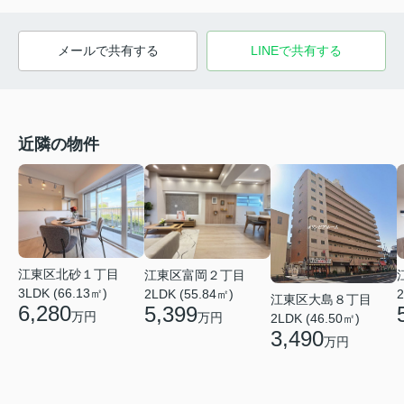
メールで共有する
LINEで共有する
近隣の物件
江東区北砂１丁目
江東区富岡２丁目
3LDK (66.13㎡)
2LDK (55.84㎡)
2
江東区大島８丁目
6,280
5,399
万円
万円
2LDK (46.50㎡)
3,490
万円