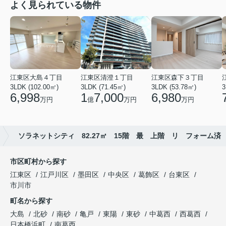
よく見られている物件
江東区大島４丁目
江東区清澄１丁目
江東区森下３丁目
3LDK (102.00㎡)
3LDK (71.45㎡)
3LDK (53.78㎡)
3
6,998
1
7,000
6,980
万円
億
万円
万円
ソラネットシティ 82.27㎡ 15階 最 上階 リ フォーム済
市区町村から探す
江東区
江戸川区
墨田区
中央区
葛飾区
台東区
市川市
町名から探す
大島
北砂
南砂
亀戸
東陽
東砂
中葛西
西葛西
日本橋浜町
南葛西