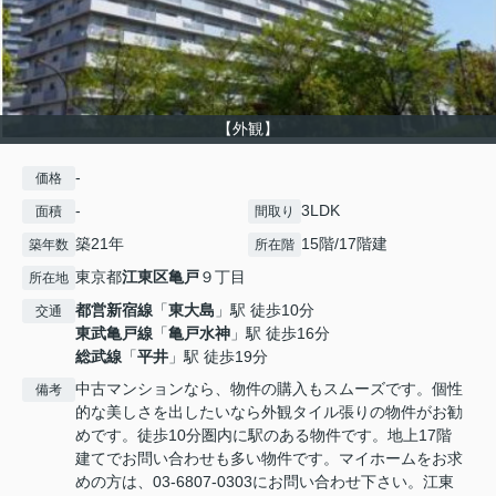
【外観】
-
価格
-
3LDK
面積
間取り
築21年
15階/17階建
築年数
所在階
東京都
江東区
亀戸
９丁目
所在地
都営新宿線
「
東大島
」駅 徒歩10分
交通
東武亀戸線
「
亀戸水神
」駅 徒歩16分
総武線
「
平井
」駅 徒歩19分
中古マンションなら、物件の購入もスムーズです。個性
備考
的な美しさを出したいなら外観タイル張りの物件がお勧
めです。徒歩10分圏内に駅のある物件です。地上17階
建てでお問い合わせも多い物件です。マイホームをお求
めの方は、03-6807-0303にお問い合わせ下さい。江東