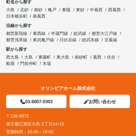
町名から探す
大島
北砂
南砂
亀戸
東陽
東砂
中葛西
西葛西
日本橋浜町
南葛西
沿線から探す
都営新宿線
東西線
半蔵門線
総武線
都営大江戸線
都営浅草線
東武亀戸線
日比谷線
総武本線
京葉線
駅から探す
西大島
大島
東陽町
東大島
南砂町
葛西
住吉
船堀
門前仲町
木場
オリンピアホーム株式会社
03-6807-0303
お問い合わせ
〒136-0072
東京都江東区大島３丁目14-15
営業時間：
10:00～18:00