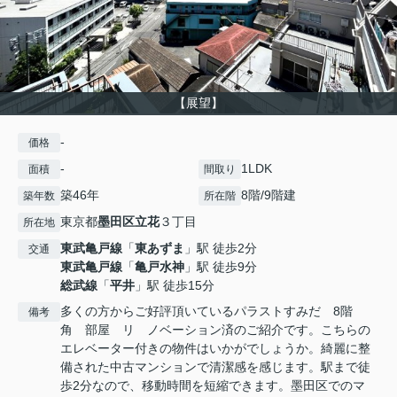
【展望】
-
価格
-
1LDK
面積
間取り
築46年
8階/9階建
築年数
所在階
東京都
墨田区
立花
３丁目
所在地
東武亀戸線
「
東あずま
」駅 徒歩2分
交通
東武亀戸線
「
亀戸水神
」駅 徒歩9分
総武線
「
平井
」駅 徒歩15分
多くの方からご好評頂いているパラストすみだ 8階
備考
角 部屋 リ ノベーション済のご紹介です。こちらの
エレベーター付きの物件はいかがでしょうか。綺麗に整
備された中古マンションで清潔感を感じます。駅まで徒
歩2分なので、移動時間を短縮できます。墨田区でのマ