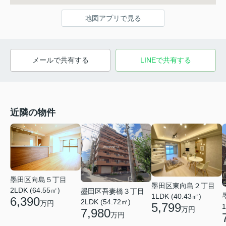
地図アプリで見る
メールで共有する
LINEで共有する
近隣の物件
墨田区向島５丁目
墨田区東向島２丁目
2LDK (64.55㎡)
墨田区吾妻橋３丁目
1LDK (40.43㎡)
6,390
2LDK (54.72㎡)
万円
5,799
1
万円
7,980
万円