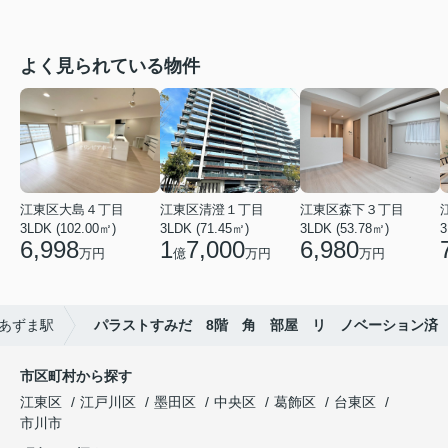
よく見られている物件
江東区大島４丁目
江東区清澄１丁目
江東区森下３丁目
3LDK (102.00㎡)
3LDK (71.45㎡)
3LDK (53.78㎡)
3
6,998
1
7,000
6,980
万円
億
万円
万円
あずま駅
パラストすみだ 8階 角 部屋 リ ノベーション済
市区町村から探す
江東区
江戸川区
墨田区
中央区
葛飾区
台東区
市川市