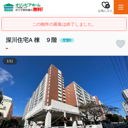
0
お気に入り
この物件の募集は終了しました。
深川住宅A 棟 ９階
空室0
-
1
/
11