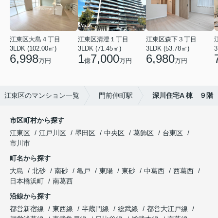
江東区大島４丁目
江東区清澄１丁目
江東区森下３丁目
3LDK (102.00㎡)
3LDK (71.45㎡)
3LDK (53.78㎡)
3
6,998
1
7,000
6,980
万円
億
万円
万円
江東区のマンション一覧
門前仲町駅
深川住宅A 棟 ９階
市区町村から探す
江東区
江戸川区
墨田区
中央区
葛飾区
台東区
市川市
町名から探す
大島
北砂
南砂
亀戸
東陽
東砂
中葛西
西葛西
日本橋浜町
南葛西
沿線から探す
都営新宿線
東西線
半蔵門線
総武線
都営大江戸線