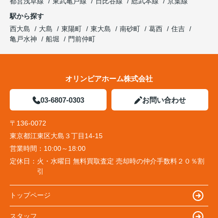
都営浅草線
東武亀戸線
日比谷線
総武本線
京葉線
駅から探す
西大島
大島
東陽町
東大島
南砂町
葛西
住吉
亀戸水神
船堀
門前仲町
オリンピアホーム株式会社
03-6807-0303
お問い合わせ
〒136-0072
東京都江東区大島３丁目14-15
営業時間：
10:00～18:00
定休日：
火・水曜日 無料買取査定 売却時の仲介手数料２０％割
引
トップページ
スタッフ