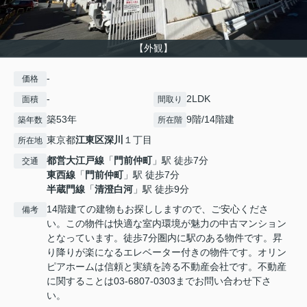
【外観】
-
価格
-
2LDK
面積
間取り
築53年
9階/14階建
築年数
所在階
東京都
江東区
深川
１丁目
所在地
都営大江戸線
「
門前仲町
」駅 徒歩7分
交通
東西線
「
門前仲町
」駅 徒歩7分
半蔵門線
「
清澄白河
」駅 徒歩9分
14階建ての建物もお探ししますので、ご安心くださ
備考
い。この物件は快適な室内環境が魅力の中古マンション
となっています。徒歩7分圏内に駅のある物件です。昇
り降りが楽になるエレベーター付きの物件です。オリン
ピアホームは信頼と実績を誇る不動産会社です。不動産
に関することは03-6807-0303までお問い合わせ下さ
い。