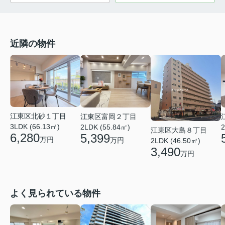
近隣の物件
江東区北砂１丁目
江東区富岡２丁目
3LDK (66.13㎡)
2LDK (55.84㎡)
2
江東区大島８丁目
6,280
5,399
万円
万円
2LDK (46.50㎡)
3,490
万円
よく見られている物件