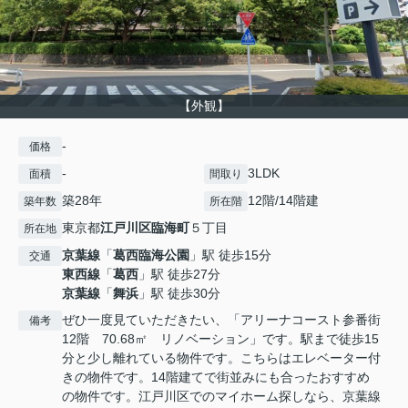
【外観】
-
価格
-
3LDK
面積
間取り
築28年
12階/14階建
築年数
所在階
東京都
江戸川区
臨海町
５丁目
所在地
京葉線
「
葛西臨海公園
」駅 徒歩15分
交通
東西線
「
葛西
」駅 徒歩27分
京葉線
「
舞浜
」駅 徒歩30分
ぜひ一度見ていただきたい、「アリーナコースト参番街
備考
12階 70.68㎡ リノベーション」です。駅まで徒歩15
分と少し離れている物件です。こちらはエレベーター付
きの物件です。14階建てで街並みにも合ったおすすめ
の物件です。江戸川区でのマイホーム探しなら、京葉線