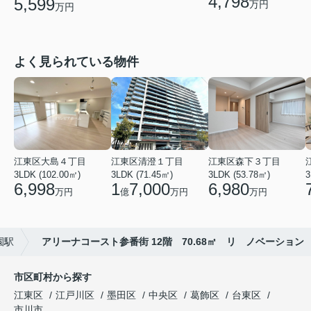
4,798
5,599
万円
万円
よく見られている物件
江東区大島４丁目
江東区清澄１丁目
江東区森下３丁目
3LDK (102.00㎡)
3LDK (71.45㎡)
3LDK (53.78㎡)
3
6,998
1
7,000
6,980
万円
億
万円
万円
園駅
アリーナコースト参番街 12階 70.68㎡ リ ノベーション
市区町村から探す
江東区
江戸川区
墨田区
中央区
葛飾区
台東区
市川市