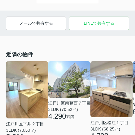
メールで共有する
LINEで共有する
近隣の物件
江戸川区南葛西７丁目
3
3LDK (70.52㎡)
4,290
万円
江戸川区松江１丁目
江戸川区平井２丁目
3LDK (68.25㎡)
3LDK (70.50㎡)