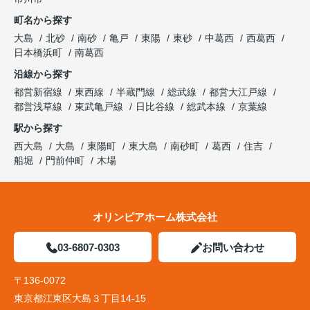
町名から探す
大島
北砂
南砂
亀戸
東陽
東砂
中葛西
西葛西
日本橋浜町
南葛西
沿線から探す
都営新宿線
東西線
半蔵門線
総武線
都営大江戸線
都営浅草線
東武亀戸線
日比谷線
総武本線
京葉線
駅から探す
西大島
大島
東陽町
東大島
南砂町
葛西
住吉
船堀
門前仲町
木場
オリンピアホーム株式会社
03-6807-0303
お問い合わせ
〒136-0072
東京都江東区大島３丁目14-15