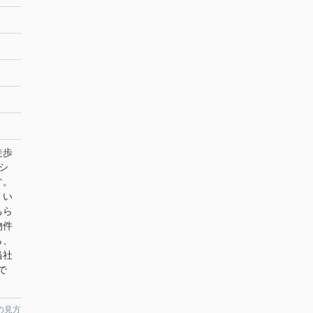
徒歩
シ
す。
くい
ちら
物件
ら、
当社
で
の見方