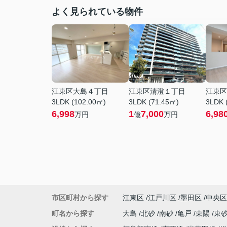
よく見られている物件
江東区大島４丁目
江東区清澄１丁目
江東区
3LDK (102.00㎡)
3LDK (71.45㎡)
3LDK 
6,998
1
7,000
6,98
万円
億
万円
市区町村から探す
江東区
江戸川区
墨田区
中央区
町名から探す
大島
北砂
南砂
亀戸
東陽
東