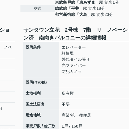
東武亀戸線
「
東あずま
」駅 徒歩1分
総武線
「
平井
」駅 徒歩18分
交通
都営新宿線
「
大島
」駅 徒歩23分
ショ
サンタウン立花 2号棟 7階 リ ノベーシ
ン済 南向きバルコニーの詳細情報
リ ノベ
設備条件
エレベーター
駐輪場
外観タイル張り
光ファイバー
防犯カメラ
設備(その他)
-
土地権利
所有権
国土法届出
不要
分
用途地域
商業/第一種住居
販売戸数 / 総戸数
1戸 / 168戸