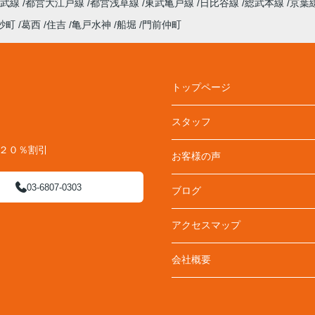
総武線
都営大江戸線
都営浅草線
東武亀戸線
日比谷線
総武本線
京葉
砂町
葛西
住吉
亀戸水神
船堀
門前仲町
トップページ
スタッフ
料２０％割引
お客様の声
03-6807-0303
ブログ
アクセスマップ
会社概要