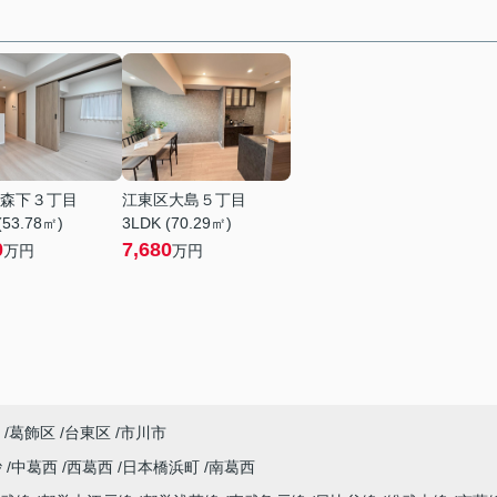
森下３丁目
江東区大島５丁目
(53.78㎡)
3LDK (70.29㎡)
0
7,680
万円
万円
葛飾区
台東区
市川市
砂
中葛西
西葛西
日本橋浜町
南葛西