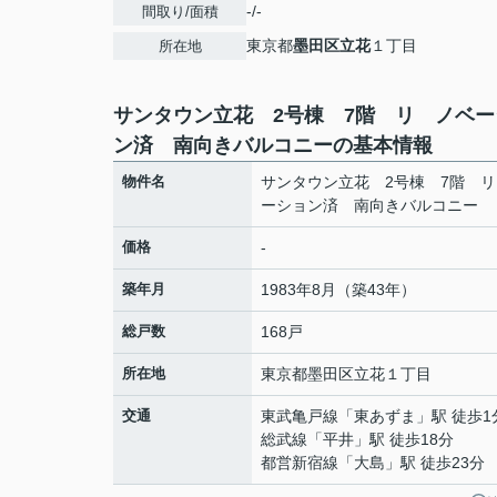
-/-
間取り/面積
東京都
墨田区
立花
１丁目
所在地
サンタウン立花 2号棟 7階 リ ノベー
ン済 南向きバルコニーの基本情報
物件名
サンタウン立花 2号棟 7階 
ーション済 南向きバルコニー
価格
-
築年月
1983年8月（築43年）
総戸数
168戸
所在地
東京都
墨田区
立花
１丁目
交通
東武亀戸線
「
東あずま
」駅 徒歩1
総武線
「
平井
」駅 徒歩18分
都営新宿線
「
大島
」駅 徒歩23分