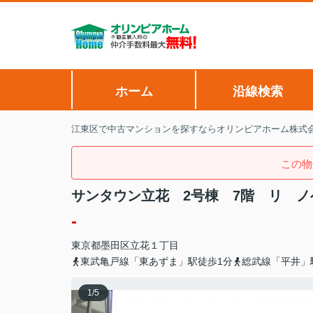
ホーム
沿線検索
江東区で中古マンションを探すならオリンピアホーム株式
この物
サンタウン立花 2号棟 7階 リ 
-
東京都
墨田区
立花
１丁目
東武亀戸線「東あずま」駅徒歩1分
総武線「平井」
1
/
5