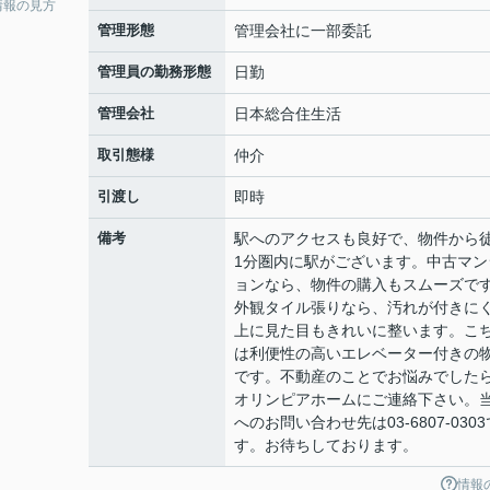
情報の見方
管理形態
管理会社に一部委託
管理員の勤務形態
日勤
管理会社
日本総合住生活
取引態様
仲介
引渡し
即時
備考
駅へのアクセスも良好で、物件から
1分圏内に駅がございます。中古マン
ョンなら、物件の購入もスムーズで
外観タイル張りなら、汚れが付きに
上に見た目もきれいに整います。こ
は利便性の高いエレベーター付きの
です。不動産のことでお悩みでした
オリンピアホームにご連絡下さい。
へのお問い合わせ先は03-6807-0303
す。お待ちしております。
情報