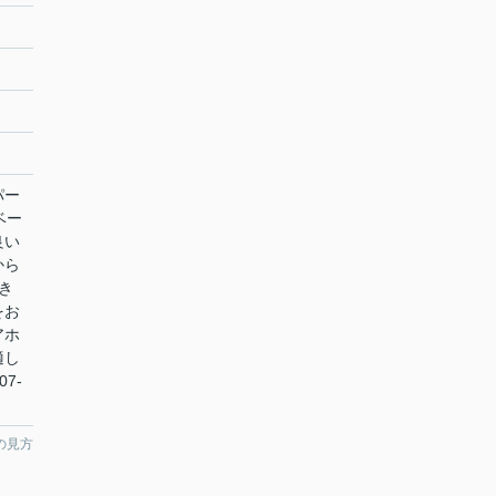
パー
ベー
良い
から
き
をお
アホ
適し
7-
の見方