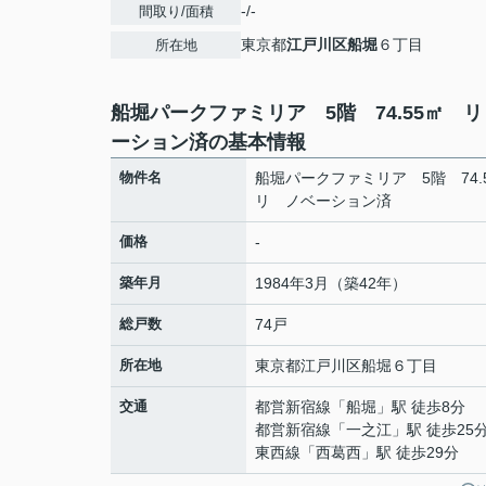
-/-
間取り/面積
東京都
江戸川区
船堀
６丁目
所在地
船堀パークファミリア 5階 74.55㎡ 
ーション済の基本情報
物件名
船堀パークファミリア 5階 74
リ ノベーション済
価格
-
築年月
1984年3月（築42年）
総戸数
74戸
所在地
東京都
江戸川区
船堀
６丁目
交通
都営新宿線
「
船堀
」駅 徒歩8分
都営新宿線
「
一之江
」駅 徒歩25
東西線
「
西葛西
」駅 徒歩29分