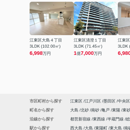
江東区大島４丁目
江東区清澄１丁目
江東区
3LDK (102.00㎡)
3LDK (71.45㎡)
3LDK 
6,998
1
7,000
6,98
万円
億
万円
市区町村から探す
江東区
江戸川区
墨田区
中央区
町名から探す
大島
北砂
南砂
亀戸
東陽
東
沿線から探す
都営新宿線
東西線
半蔵門線
駅から探す
西大島
大島
東陽町
東大島
南