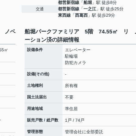
都営新宿線
「
船堀
」駅 徒歩8分
都営新宿線
「
一之江
」駅 徒歩25分
交通
東西線
「
西葛西
」駅 徒歩29分
リ ノベ
船堀パークファミリア 5階 74.55㎡ リ 
ーション済の詳細情報
.55㎡
設備条件
エレベーター
駐輪場
防犯カメラ
設備(その他)
-
土地権利
所有権
国土法届出
不要
用途地域
準住居
分
販売戸数 / 総戸数
1戸 / 74戸
管理形態
管理会社に全部委託