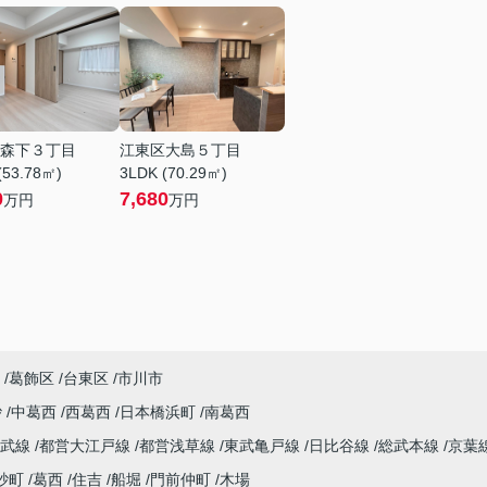
森下３丁目
江東区大島５丁目
(53.78㎡)
3LDK (70.29㎡)
0
7,680
万円
万円
葛飾区
台東区
市川市
砂
中葛西
西葛西
日本橋浜町
南葛西
総武線
都営大江戸線
都営浅草線
東武亀戸線
日比谷線
総武本線
京葉
砂町
葛西
住吉
船堀
門前仲町
木場