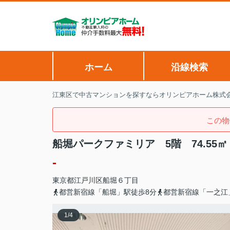
ホーム
沿線検索
江東区で中古マンションを探すならオリンピアホーム株式
この物
船堀パークファミリア 5階 74.55
-
東京都
江戸川区
船堀
６丁目
都営新宿線「船堀」駅徒歩8分
都営新宿線「一之江
1
/
4