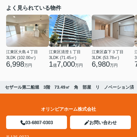
よく見られている物件
江東区大島４丁目
江東区清澄１丁目
江東区森下３丁目
3LDK (102.00㎡)
3LDK (71.45㎡)
3LDK (53.78㎡)
3
6,998
1
7,000
6,980
万円
億
万円
万円
セザール第二船堀 3階 73.49㎡ 角 部屋 リ ノベーション済
オリンピアホーム株式会社
03-6807-0303
お問い合わせ
〒136-0072