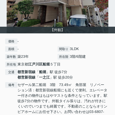
【外観】
-
価格
-
3LDK
面積
間取り
築23年
3階/6階建
築年数
所在階
東京都
江戸川区
船堀
５丁目
所在地
都営新宿線
「
船堀
」駅 徒歩7分
交通
都営新宿線
「
一之江
」駅 徒歩20分
セザール第二船堀 3階 73.49㎡ 角部屋 リノベー
備考
ション済：都営新宿線船堀にも近くて便利。エレベータ
ー付きの物件はもはやマストな条件となっています。駅
徒歩7分の物件です。外観タイル張りは、汚れが付きに
くいのでいつまでも綺麗です。不動産のことならオリン
ピアホームにお任せ下さい。お問い合わせは03-6807-