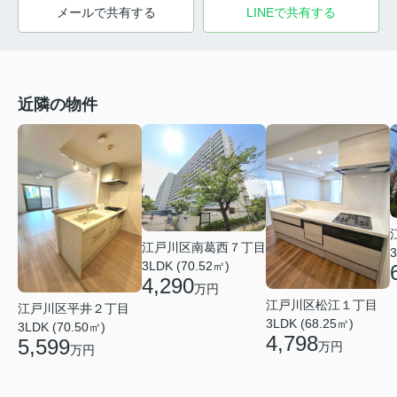
メールで共有する
LINEで共有する
近隣の物件
江戸川区南葛西７丁目
3
3LDK (70.52㎡)
4,290
万円
江戸川区松江１丁目
江戸川区平井２丁目
3LDK (68.25㎡)
3LDK (70.50㎡)
4,798
5,599
万円
万円