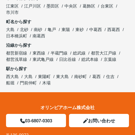
江東区
江戸川区
墨田区
中央区
葛飾区
台東区
市川市
町名から探す
大島
北砂
南砂
亀戸
東陽
東砂
中葛西
西葛西
日本橋浜町
南葛西
沿線から探す
都営新宿線
東西線
半蔵門線
総武線
都営大江戸線
都営浅草線
東武亀戸線
日比谷線
総武本線
京葉線
駅から探す
西大島
大島
東陽町
東大島
南砂町
葛西
住吉
船堀
門前仲町
木場
オリンピアホーム株式会社
03-6807-0303
お問い合わせ
〒136-0072