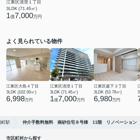
江東区清澄１丁目
3LDK (71.45㎡)
1
7,000
億
万円
よく見られている物件
江東区大島４丁目
江東区清澄１丁目
江東区森下３丁目
3LDK (102.00㎡)
3LDK (71.45㎡)
3LDK (53.78㎡)
3
6,998
1
7,000
6,980
万円
億
万円
万円
陽町駅
仲介手数料無料 南砂住宅８号棟 11階 リノベーション
市区町村から探す