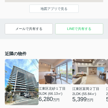
地図アプリで見る
メールで共有する
LINEで共有する
近隣の物件
江東区北砂１丁目
江東区富岡２丁目
3LDK (66.13㎡)
2LDK (55.84㎡)
2
6,280
5,399
万円
万円