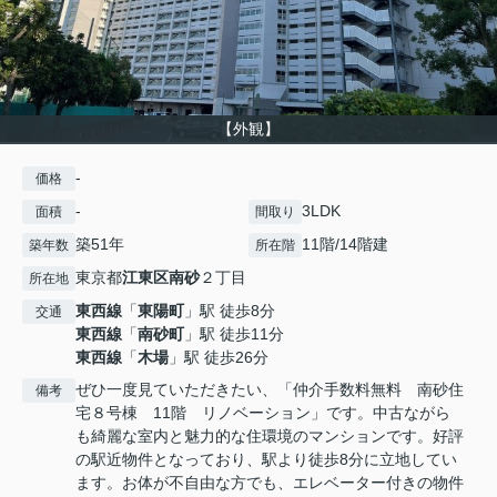
【外観】
-
価格
-
3LDK
面積
間取り
築51年
11階/14階建
築年数
所在階
東京都
江東区
南砂
２丁目
所在地
東西線
「
東陽町
」駅 徒歩8分
交通
東西線
「
南砂町
」駅 徒歩11分
東西線
「
木場
」駅 徒歩26分
ぜひ一度見ていただきたい、「仲介手数料無料 南砂住
備考
宅８号棟 11階 リノベーション」です。中古ながら
も綺麗な室内と魅力的な住環境のマンションです。好評
の駅近物件となっており、駅より徒歩8分に立地してい
ます。お体が不自由な方でも、エレベーター付きの物件