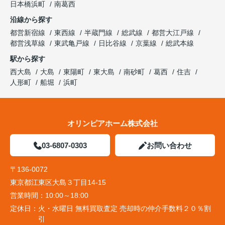
日本橋浜町
南葛西
沿線から探す
都営新宿線
東西線
半蔵門線
総武線
都営大江戸線
都営浅草線
東武亀戸線
日比谷線
京葉線
総武本線
駅から探す
西大島
大島
東陽町
東大島
南砂町
葛西
住吉
人形町
船堀
浜町
オリンピアホーム株式会社
03-6807-0303
お問い合わせ
〒136-0072
東京都江東区大島３丁目14-15
営業時間：
10:00～18:00
定休日：
火・水曜日 無料買取査定 売却時の仲介手数料２０％割
引