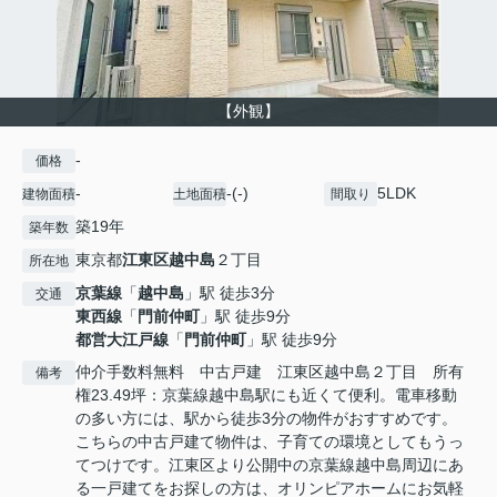
【外観】
-
価格
-
-(-)
5LDK
建物面積
土地面積
間取り
築19年
築年数
東京都
江東区
越中島
２丁目
所在地
京葉線
「
越中島
」駅 徒歩3分
交通
東西線
「
門前仲町
」駅 徒歩9分
都営大江戸線
「
門前仲町
」駅 徒歩9分
仲介手数料無料 中古戸建 江東区越中島２丁目 所有
備考
権23.49坪：京葉線越中島駅にも近くて便利。電車移動
の多い方には、駅から徒歩3分の物件がおすすめです。
こちらの中古戸建て物件は、子育ての環境としてもうっ
てつけです。江東区より公開中の京葉線越中島周辺にあ
る一戸建てをお探しの方は、オリンピアホームにお気軽