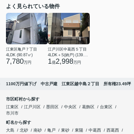
よく見られている物件
江東区亀戸７丁目
江戸川区中葛西５丁目
4LDK (90.87㎡)
4LDK＋S(納戸) (139.49㎡)
7,780
1
2,998
万円
億
万円
1100万円値下げ 中古戸建 江東区越中島２丁目 所有権23.49坪
市区町村から探す
江東区
江戸川区
墨田区
中央区
葛飾区
台東区
市川市
町名から探す
大島
北砂
南砂
亀戸
東砂
東陽
中葛西
西葛西