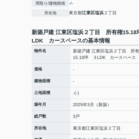
-/-
間取り/建物面積
東京都
江東区
塩浜
２丁目
所在地
新築戸建 江東区塩浜２丁目 所有権15.18
LDK カースペースの基本情報
物件名
新築戸建 江東区塩浜２丁目 所
15.18坪 ３LDK カースペース
価格
-
建物面積
-
土地面積
-(-)
築年月
2025年3月（新築）
総戸数
3戸
所在地
東京都
江東区
塩浜
２丁目