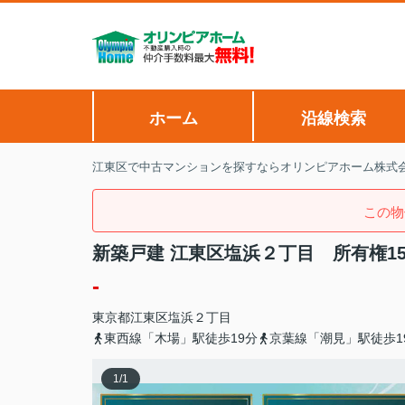
ホーム
沿線検索
江東区で中古マンションを探すならオリンピアホーム株式
この物
新築戸建 江東区塩浜２丁目 所有権15
-
東京都
江東区
塩浜
２丁目
東西線「木場」駅徒歩19分
京葉線「潮見」駅徒歩1
1
/
1