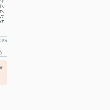
では
麗で
徴で
入す
めで
-
の見方
)
築