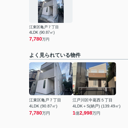
江東区亀戸７丁目
4LDK (90.87㎡)
7,780
万円
よく見られている物件
江東区亀戸７丁目
江戸川区中葛西５丁目
4LDK (90.87㎡)
4LDK＋S(納戸) (139.49㎡)
7,780
1
2,998
万円
億
万円