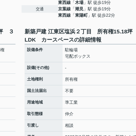
東西線
「
木場
」駅 徒歩19分
京葉線
「
潮見
」駅 徒歩19分
交通
東西線
「
東陽町
」駅 徒歩22分
坪 ３
新築戸建 江東区塩浜２丁目 所有権15.18坪
LDK カースペースの詳細情報
有権
設備条件
駐輪場
宅配ボックス
設備(その他)
-
土地権利
所有権
国土法届出
不要
用途地域
準工業
取引態様
仲介
引渡し
相談