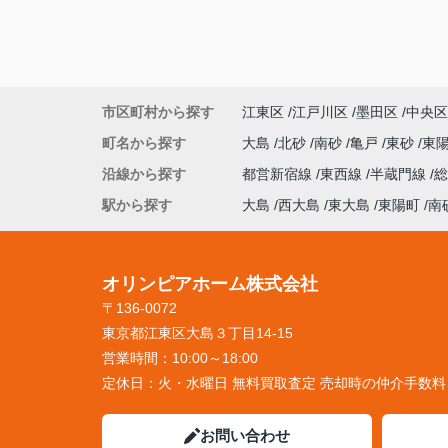
市区町村から探す
江東区
江戸川区
墨田区
中央区
町名から探す
大島
北砂
南砂
亀戸
東砂
東
沿線から探す
都営新宿線
東西線
半蔵門線
駅から探す
大島
西大島
東大島
東陽町
南
オリンピアホーム株式会社
〒136-0072
東京都江東区大島３丁目14-15
営業時間：
10:00～18:00
定休日：
火・水曜日 無料買取査定 売却時の仲介手数
お問い合わせ