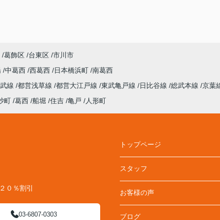
葛飾区
台東区
市川市
陽
中葛西
西葛西
日本橋浜町
南葛西
総武線
都営浅草線
都営大江戸線
東武亀戸線
日比谷線
総武本線
京葉
砂町
葛西
船堀
住吉
亀戸
人形町
トップページ
スタッフ
料２０％割引
お客様の声
03-6807-0303
ブログ