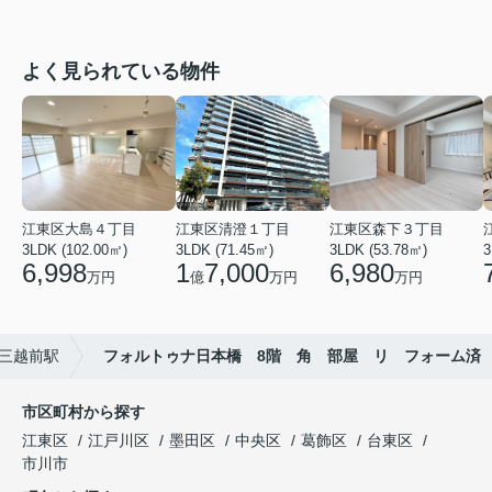
よく見られている物件
江東区大島４丁目
江東区清澄１丁目
江東区森下３丁目
3LDK (102.00㎡)
3LDK (71.45㎡)
3LDK (53.78㎡)
3
6,998
1
7,000
6,980
万円
億
万円
万円
三越前駅
フォルトゥナ日本橋 8階 角 部屋 リ フォーム済
市区町村から探す
江東区
江戸川区
墨田区
中央区
葛飾区
台東区
市川市