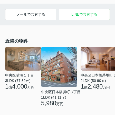
メールで共有する
LINEで共有する
近隣の物件
中央区晴海１丁目
中央区日本橋茅場町
3LDK (77.52㎡)
2LDK (50.90㎡)
1
4,000
1
2,480
億
万円
億
万円
中央区日本橋浜町３丁目
1LDK (41.11㎡)
5,980
万円