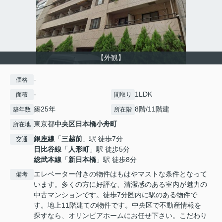
【外観】
-
価格
-
1LDK
面積
間取り
築25年
8階/11階建
築年数
所在階
東京都
中央区
日本橋小舟町
所在地
銀座線
「
三越前
」駅 徒歩7分
交通
日比谷線
「
人形町
」駅 徒歩5分
総武本線
「
新日本橋
」駅 徒歩8分
エレベーター付きの物件はもはやマストな条件となって
備考
います。多くの方に好評な、清潔感のある室内が魅力の
中古マンションです。徒歩7分圏内に駅のある物件で
す。地上11階建ての物件です。中央区で不動産情報を
探すなら、オリンピアホームにお任せ下さい。こだわり