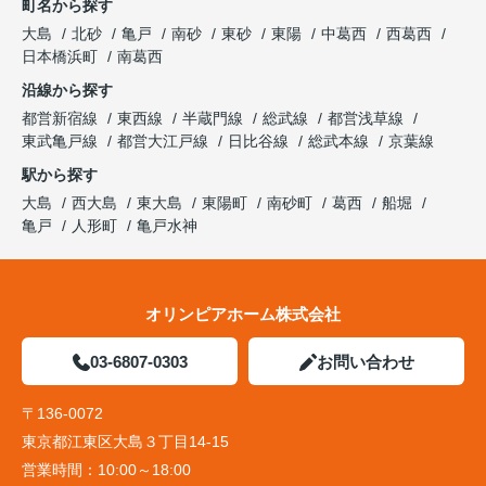
町名から探す
大島
北砂
亀戸
南砂
東砂
東陽
中葛西
西葛西
日本橋浜町
南葛西
沿線から探す
都営新宿線
東西線
半蔵門線
総武線
都営浅草線
東武亀戸線
都営大江戸線
日比谷線
総武本線
京葉線
駅から探す
大島
西大島
東大島
東陽町
南砂町
葛西
船堀
亀戸
人形町
亀戸水神
オリンピアホーム株式会社
03-6807-0303
お問い合わせ
〒136-0072
東京都江東区大島３丁目14-15
営業時間：
10:00～18:00