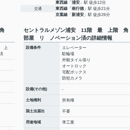
東西線
「
浦安
」駅 徒歩12分
東西線
「
南行徳
」駅 徒歩21分
交通
京葉線
「
新浦安
」駅 徒歩26分
 角
セントラルメゾン浦安 11階 最 上階 
部屋 リ ノベーション済の詳細情報
最 上
設備条件
エレベーター
済
駐輪場
外観タイル張り
オートロック
宅配ボックス
防犯カメラ
設備(その他)
-
土地権利
所有権
国土法届出
不要
用途地域
準工業