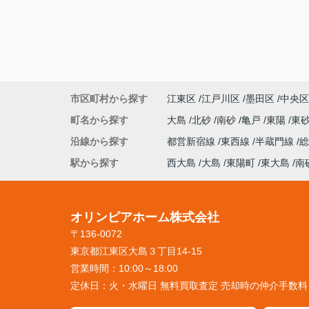
市区町村から探す
江東区
江戸川区
墨田区
中央区
町名から探す
大島
北砂
南砂
亀戸
東陽
東
沿線から探す
都営新宿線
東西線
半蔵門線
駅から探す
西大島
大島
東陽町
東大島
南
オリンピアホーム株式会社
〒136-0072
東京都江東区大島３丁目14-15
営業時間：
10:00～18:00
定休日：
火・水曜日 無料買取査定 売却時の仲介手数