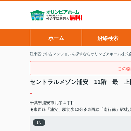
ホーム
沿線検索
江東区で中古マンションを探すならオリンピアホーム株式
この物
セントラルメゾン浦安 11階 最 
-
千葉県
浦安市
北栄
４丁目
東西線「浦安」駅徒歩12分
東西線「南行徳」駅徒歩
1
/
6