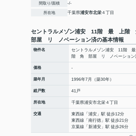
-/-
間取り/面積
千葉県
浦安市
北栄
４丁目
所在地
セントラルメゾン浦安 11階 最 上階
部屋 リ ノベーション済の基本情報
物件名
セントラルメゾン浦安 11階 
階 角 部屋 リ ノベーション
価格
-
築年月
1996年7月（築30年）
総戸数
41戸
所在地
千葉県
浦安市
北栄
４丁目
交通
東西線
「
浦安
」駅 徒歩12分
東西線
「
南行徳
」駅 徒歩21分
京葉線
「
新浦安
」駅 徒歩26分