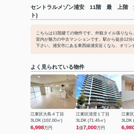
セントラルメゾン浦安 11階 最 上階
ト)
こちらは11階建ての物件です。外観タイル張りな
室内が魅力の中古マンションです。駅から徒歩12分の物
下さい。浦安市にある東西線浦安近くなら、オリン
よく見られている物件
江東区大島４丁目
江東区清澄１丁目
江東区
3LDK (102.00㎡)
3LDK (71.45㎡)
3LDK 
6,998
1
7,000
6,98
万円
億
万円