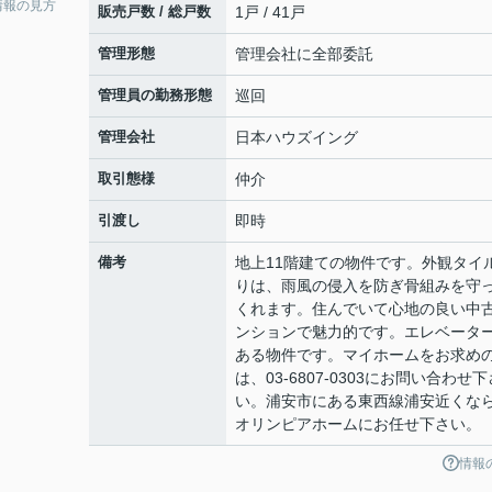
情報の見方
販売戸数 / 総戸数
1戸 / 41戸
管理形態
管理会社に全部委託
管理員の勤務形態
巡回
管理会社
日本ハウズイング
取引態様
仲介
引渡し
即時
備考
地上11階建ての物件です。外観タイ
りは、雨風の侵入を防ぎ骨組みを守
くれます。住んでいて心地の良い中
ンションで魅力的です。エレベータ
ある物件です。マイホームをお求め
は、03-6807-0303にお問い合わせ下
い。浦安市にある東西線浦安近くな
オリンピアホームにお任せ下さい。
情報