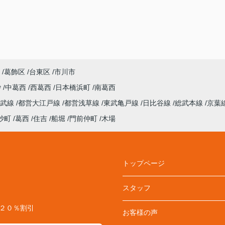
葛飾区
台東区
市川市
砂
中葛西
西葛西
日本橋浜町
南葛西
総武線
都営大江戸線
都営浅草線
東武亀戸線
日比谷線
総武本線
京葉
砂町
葛西
住吉
船堀
門前仲町
木場
トップページ
スタッフ
料２０％割引
お客様の声