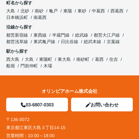
町名から探す
大島
北砂
南砂
亀戸
東陽
東砂
中葛西
西葛西
日本橋浜町
南葛西
沿線から探す
都営新宿線
東西線
半蔵門線
総武線
都営大江戸線
都営浅草線
東武亀戸線
日比谷線
総武本線
京葉線
駅から探す
西大島
大島
東陽町
東大島
南砂町
葛西
住吉
船堀
門前仲町
木場
オリンピアホーム株式会社
03-6807-0303
お問い合わせ
〒136-0072
東京都江東区大島３丁目14-15
営業時間：
10:00～18:00