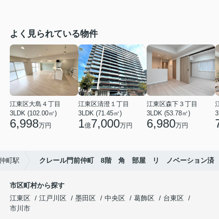
よく見られている物件
江東区大島４丁目
江東区清澄１丁目
江東区森下３丁目
3LDK (102.00㎡)
3LDK (71.45㎡)
3LDK (53.78㎡)
3
6,998
1
7,000
6,980
万円
億
万円
万円
仲町駅
クレール門前仲町 8階 角 部屋 リ ノベーション済
市区町村から探す
江東区
江戸川区
墨田区
中央区
葛飾区
台東区
市川市