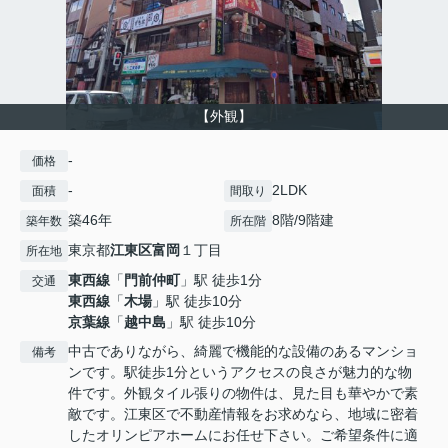
【外観】
-
価格
-
2LDK
面積
間取り
築46年
8階/9階建
築年数
所在階
東京都
江東区
富岡
１丁目
所在地
東西線
「
門前仲町
」駅 徒歩1分
交通
東西線
「
木場
」駅 徒歩10分
京葉線
「
越中島
」駅 徒歩10分
中古でありながら、綺麗で機能的な設備のあるマンショ
備考
ンです。駅徒歩1分というアクセスの良さが魅力的な物
件です。外観タイル張りの物件は、見た目も華やかで素
敵です。江東区で不動産情報をお求めなら、地域に密着
したオリンピアホームにお任せ下さい。ご希望条件に適