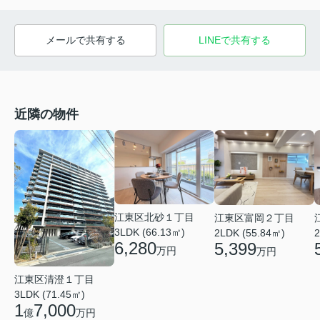
メールで共有する
LINEで共有する
近隣の物件
江東区北砂１丁目
江東区富岡２丁目
3LDK (66.13㎡)
2LDK (55.84㎡)
2
6,280
5,399
万円
万円
江東区清澄１丁目
3LDK (71.45㎡)
1
7,000
億
万円