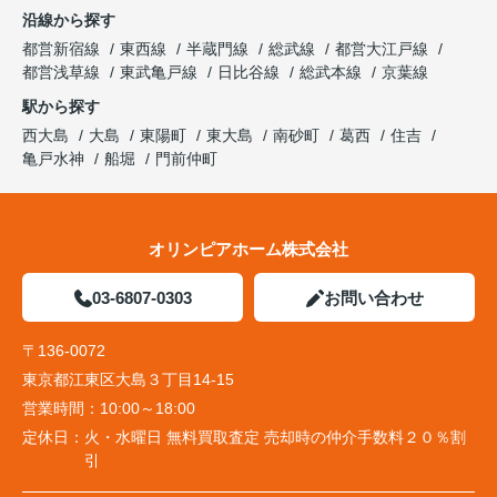
沿線から探す
都営新宿線
東西線
半蔵門線
総武線
都営大江戸線
都営浅草線
東武亀戸線
日比谷線
総武本線
京葉線
駅から探す
西大島
大島
東陽町
東大島
南砂町
葛西
住吉
亀戸水神
船堀
門前仲町
オリンピアホーム株式会社
03-6807-0303
お問い合わせ
〒136-0072
東京都江東区大島３丁目14-15
営業時間：
10:00～18:00
定休日：
火・水曜日 無料買取査定 売却時の仲介手数料２０％割
引