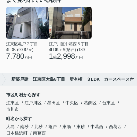
よく見られている物件
江東区亀戸７丁目
江戸川区中葛西５丁目
4LDK (90.87㎡)
4LDK＋S(納戸) (139.49㎡)
7,780
1
2,998
万円
億
万円
新築戸建 江東区大島8丁目 所有権 ３LDK カースペース付
市区町村から探す
江東区
江戸川区
墨田区
中央区
葛飾区
台東区
市川市
町名から探す
大島
南砂
北砂
亀戸
東陽
東砂
中葛西
西葛西
日本橋浜町
南葛西