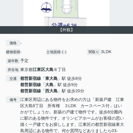
【外観】
-
価格
-
-(-)
3LDK
建物面積
土地面積
間取り
予定
築年数
東京都
江東区
大島
８丁目
所在地
都営新宿線
「
東大島
」駅 徒歩8分
交通
都営新宿線
「
大島
」駅 徒歩9分
都営新宿線
「
西大島
」駅 徒歩20分
江東区周辺にある物件をお求めの方は「新築戸建 江東
備考
区大島8丁目 所有権 ３LDK カースペース付」はい
かがでしょうか。新築の戸建て物件です。徒歩8分圏内
に駅のある物件です。オリンピアホームがお客様の思い
描く一戸建てをお探しします。江東区の都営新宿線東大
島周辺にある物件で、何か質問などありましたら03-