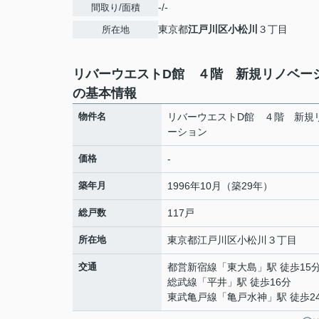
-/-
間取り/面積
東京都
江戸川区
小松川
３丁目
所在地
リバーウエストD館 ４階 新規リノベー
の基本情報
物件名
リバーウエストD館 ４階 新規
ーション
価格
-
築年月
1996年10月（築29年）
総戸数
117戸
所在地
東京都
江戸川区
小松川
３丁目
交通
都営新宿線
「
東大島
」駅 徒歩15
総武線
「
平井
」駅 徒歩16分
東武亀戸線
「
亀戸水神
」駅 徒歩2