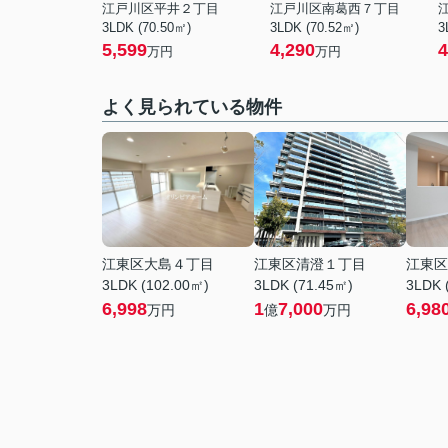
江戸川区平井２丁目
江戸川区南葛西７丁目
3LDK (70.50㎡)
3LDK (70.52㎡)
3
5,599
4,290
4
万円
万円
よく見られている物件
江東区大島４丁目
江東区清澄１丁目
江東区
3LDK (102.00㎡)
3LDK (71.45㎡)
3LDK 
6,998
1
7,000
6,98
万円
億
万円