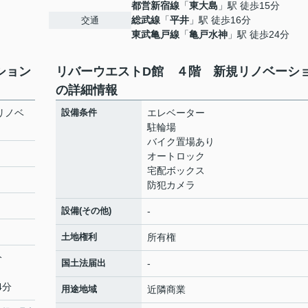
都営新宿線
「
東大島
」駅 徒歩15分
総武線
「
平井
」駅 徒歩16分
交通
東武亀戸線
「
亀戸水神
」駅 徒歩24分
ション
リバーウエストD館 ４階 新規リノベーシ
の詳細情報
リノベ
設備条件
エレベーター
駐輪場
バイク置場あり
オートロック
宅配ボックス
防犯カメラ
設備(その他)
-
土地権利
所有権
分
国土法届出
-
4分
用途地域
近隣商業