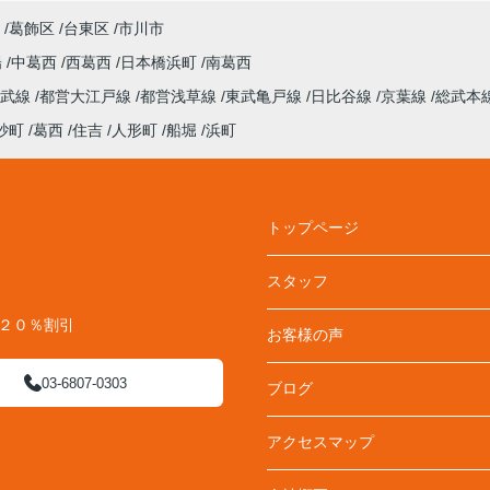
葛飾区
台東区
市川市
陽
中葛西
西葛西
日本橋浜町
南葛西
総武線
都営大江戸線
都営浅草線
東武亀戸線
日比谷線
京葉線
総武本
砂町
葛西
住吉
人形町
船堀
浜町
トップページ
スタッフ
料２０％割引
お客様の声
03-6807-0303
ブログ
アクセスマップ