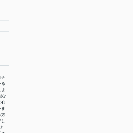
階
コチ
いる
れま
能な
安心
いま
の方
でし
せ