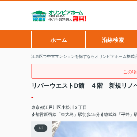
ホーム
沿線検索
江東区で中古マンションを探すならオリンピアホーム株式
この物
リバーウエストD館 ４階 新規リノ
-
東京都
江戸川区
小松川
３丁目
都営新宿線「東大島」駅徒歩15分
総武線「平井」駅
1
/
2