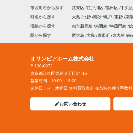
市区町村から探す
江東区
江戸川区
墨田区
中央区
町名から探す
大島
北砂
南砂
亀戸
東砂
東
沿線から探す
都営新宿線
東西線
半蔵門線
駅から探す
西大島
大島
東陽町
東大島
南
オリンピアホーム株式会社
〒136-0072
東京都江東区大島３丁目14-15
営業時間：
10:00～18:00
定休日：
火・水曜日 無料買取査定 売却時の仲介手数
お問い合わせ