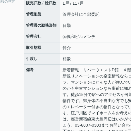
情報の見方
販売戸数 / 総戸数
1戸 / 117戸
管理形態
管理会社に全部委託
管理員の勤務形態
日勤
管理会社
㈱興和ビルメンテ
取引態様
仲介
引渡し
相談
備考
新着情報：リバーウエストD館 ４
新規リノベーションの空室情報なら
ラ。マンションにどんな人が住んで
のかも中古マンションなら事前に知
す。徒歩15分で駅へのアクセスが可
物件です。御身体の不自由な方でも
のエレベーター付きの物件となって
す。江戸川区でマイホームをお考え
は、都営新宿線東大島周辺はいかが
ょう。03-6807-0303までお問い合わ