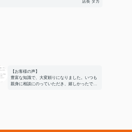
店長 タカ
【お客様の声】
豊富な知識で、大変頼りになりました。いつも
親身に相談にのっていただき、嬉しかったで
す。また機会がありましたら、ぜひ次回もお世
話になりたいと思います。本当にありがとうご
ざいました！！
ご丁寧にありがとうございました。