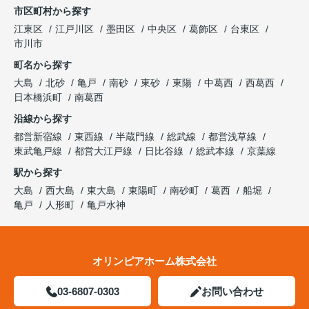
市区町村から探す
江東区
江戸川区
墨田区
中央区
葛飾区
台東区
市川市
町名から探す
大島
北砂
亀戸
南砂
東砂
東陽
中葛西
西葛西
日本橋浜町
南葛西
沿線から探す
都営新宿線
東西線
半蔵門線
総武線
都営浅草線
東武亀戸線
都営大江戸線
日比谷線
総武本線
京葉線
駅から探す
大島
西大島
東大島
東陽町
南砂町
葛西
船堀
亀戸
人形町
亀戸水神
オリンピアホーム株式会社
03-6807-0303
お問い合わせ