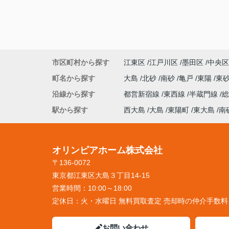
市区町村から探す
江東区
江戸川区
墨田区
中央区
町名から探す
大島
北砂
南砂
亀戸
東陽
東
沿線から探す
都営新宿線
東西線
半蔵門線
駅から探す
西大島
大島
東陽町
東大島
南
オリンピアホーム株式会社
〒136-0072
東京都江東区大島３丁目14-15
営業時間：
10:00～18:00
定休日：
火・水曜日 無料買取査定 売却時の仲介手数
お問い合わせ