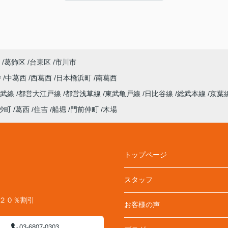
ことなく購入にこぎつけました。ありがとうご
ざいました。
葛飾区
台東区
市川市
砂
中葛西
西葛西
日本橋浜町
南葛西
総武線
都営大江戸線
都営浅草線
東武亀戸線
日比谷線
総武本線
京葉
砂町
葛西
住吉
船堀
門前仲町
木場
トップページ
スタッフ
料２０％割引
お客様の声
03-6807-0303