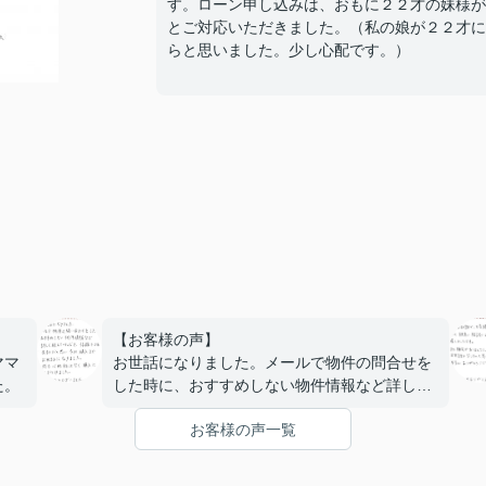
す。ローン申し込みは、おもに２２才の妹様が
とご対応いただきました。（私の娘が２２才に
らと思いました。少し心配です。）
【お客様の声】
ママ
お世話になりました。メールで物件の問合せを
た。
した時に、おすすめしない物件情報など詳しく
教えていただき、信頼できる会社だと思い、今
お客様の声一覧
回購入までお世話になりました。何も心配する
ことなく購入にこぎつけました。ありがとうご
ざいました。