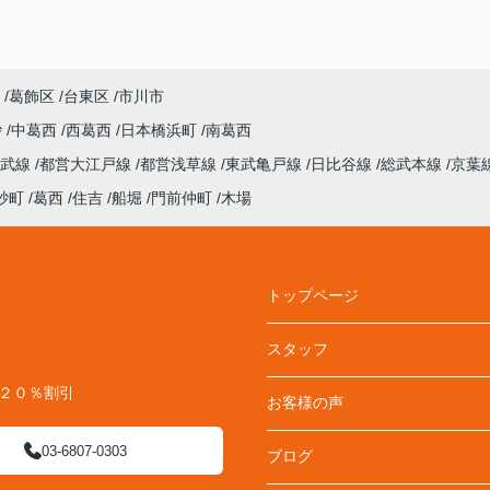
葛飾区
台東区
市川市
砂
中葛西
西葛西
日本橋浜町
南葛西
総武線
都営大江戸線
都営浅草線
東武亀戸線
日比谷線
総武本線
京葉
砂町
葛西
住吉
船堀
門前仲町
木場
トップページ
スタッフ
料２０％割引
お客様の声
03-6807-0303
ブログ