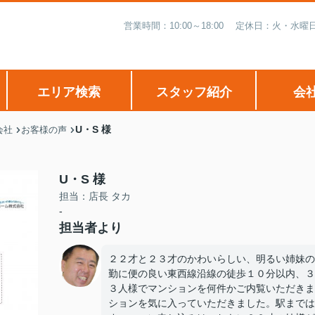
営業時間：10:00～18:00 定休日：火・
エリア検索
スタッフ紹介
会
U・S 様
会社
お客様の声
U・S 様
担当：店長 タカ
-
担当者より
２２才と２３才のかわいらしい、明るい姉妹の
勤に便の良い東西線沿線の徒歩１０分以内、３
３人様でマンションを何件かご内覧いただきま
ションを気に入っていただきました。駅までは