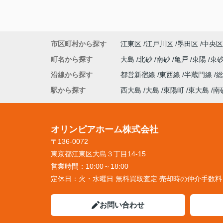
市区町村から探す
江東区
江戸川区
墨田区
中央区
町名から探す
大島
北砂
南砂
亀戸
東陽
東
沿線から探す
都営新宿線
東西線
半蔵門線
駅から探す
西大島
大島
東陽町
東大島
南
オリンピアホーム株式会社
〒136-0072
東京都江東区大島３丁目14-15
営業時間：
10:00～18:00
定休日：
火・水曜日 無料買取査定 売却時の仲介手数
お問い合わせ