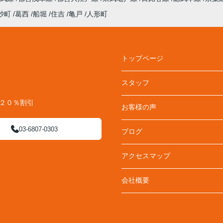
砂町
葛西
船堀
住吉
亀戸
人形町
トップページ
スタッフ
料２０％割引
お客様の声
03-6807-0303
ブログ
アクセスマップ
会社概要