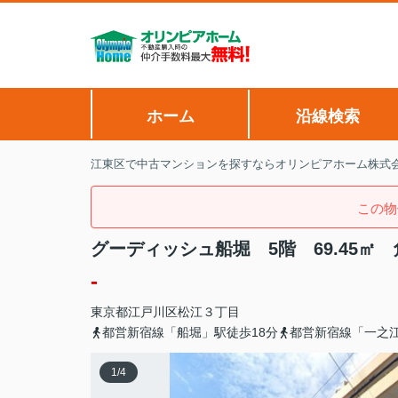
ホーム
沿線検索
江東区で中古マンションを探すならオリンピアホーム株式
この物
グーディッシュ船堀 5階 69.45㎡
-
東京都
江戸川区
松江
３丁目
都営新宿線「船堀」駅徒歩18分
都営新宿線「一之江
1
/
4