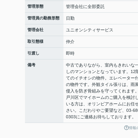
管理形態
管理会社に全部委託
管理員の勤務形態
日勤
管理会社
ユニオンシティサービス
取引態様
仲介
引渡し
即時
備考
中古でありながら、室内もきれいな
しのマンションとなっています。12
てのイチオシの物件。エレベーター
の物件です。外観タイル張りは、雨
侵入を防ぎ骨組みを守ってくれます
戸川区でマイホームのご購入を検討
いる方は、オリンピアホームにお任
さい。こだわりやご要望など、03-680
0303にご連絡お待ちしております。
情報