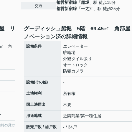
都営新宿線
「
船堀
」駅 徒歩18分
交通
都営新宿線
「
一之江
」駅 徒歩25分
部屋 リ
グーディッシュ船堀 5階 69.45㎡ 角部屋
ノベーション済の詳細情報
5㎡ 角
設備条件
エレベーター
駐輪場
外観タイル張り
オートロック
防犯カメラ
設備(その他)
-
土地権利
所有権
国土法届出
不要
分
用途地域
近隣商業/第一種住居
情報の見方
販売戸数 / 総戸数
- / 34戸