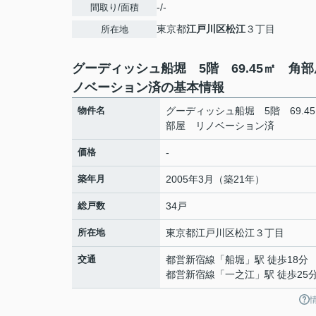
-/-
間取り/面積
東京都
江戸川区
松江
３丁目
所在地
グーディッシュ船堀 5階 69.45㎡ 角
ノベーション済の基本情報
物件名
グーディッシュ船堀 5階 69.4
部屋 リノベーション済
価格
-
築年月
2005年3月（築21年）
総戸数
34戸
所在地
東京都
江戸川区
松江
３丁目
交通
都営新宿線
「
船堀
」駅 徒歩18分
都営新宿線
「
一之江
」駅 徒歩25