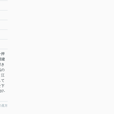
一押
階建
付き
風の
。江
して
せ下
7-
の見方