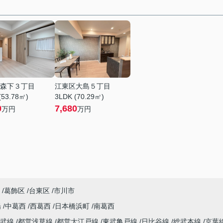
森下３丁目
江東区大島５丁目
(53.78㎡)
3LDK (70.29㎡)
0
7,680
万円
万円
葛飾区
台東区
市川市
陽
中葛西
西葛西
日本橋浜町
南葛西
総武線
都営浅草線
都営大江戸線
東武亀戸線
日比谷線
総武本線
京葉