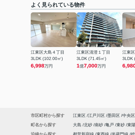
よく見られている物件
江東区大島４丁目
江東区清澄１丁目
江東区
3LDK (102.00㎡)
3LDK (71.45㎡)
3LDK 
6,998
1
7,000
6,98
万円
億
万円
市区町村から探す
江東区
江戸川区
墨田区
中央区
町名から探す
大島
北砂
南砂
亀戸
東砂
東
沿線から探す
都営新宿線
東西線
半蔵門線