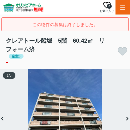
0
お気に入り
この物件の募集は終了しました。
クレアトール船堀 5階 60.42㎡ リ
フォーム済
空室0
-
1
/
5