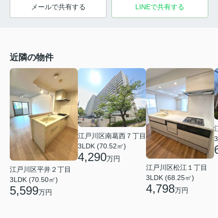
メールで共有する
LINEで共有する
近隣の物件
江戸川区南葛西７丁目
3
3LDK (70.52㎡)
4,290
万円
江戸川区松江１丁目
江戸川区平井２丁目
3LDK (68.25㎡)
3LDK (70.50㎡)
4,798
5,599
万円
万円