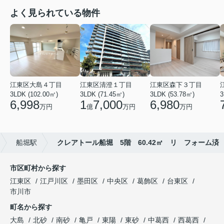
よく見られている物件
江東区大島４丁目
江東区清澄１丁目
江東区森下３丁目
3LDK (102.00㎡)
3LDK (71.45㎡)
3LDK (53.78㎡)
3
6,998
1
7,000
6,980
万円
億
万円
万円
船堀駅
クレアトール船堀 5階 60.42㎡ リ フォーム済
市区町村から探す
江東区
江戸川区
墨田区
中央区
葛飾区
台東区
市川市
町名から探す
大島
北砂
南砂
亀戸
東陽
東砂
中葛西
西葛西