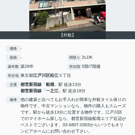
【外観】
-
価格
-
2LDK
面積
間取り
築28年
5階/7階建
築年数
所在階
東京都
江戸川区
松江
５丁目
所在地
都営新宿線
「
船堀
」駅 徒歩13分
交通
都営新宿線
「
一之江
」駅 徒歩18分
他の建築と比べてもお手入れが簡単な外観タイル張りの
備考
物件です。中古マンションなら、物件の購入もスムーズ
です。駅から徒歩13分に位置する物件です。江戸川区
でのマイホーム探しなら、都営新宿線船堀エリア近辺が
ベストでございます。03-6807-0303からいつでもオリ
ンピアホームにお問い合わせ下さい。