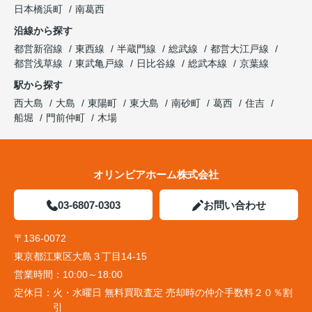
日本橋浜町
南葛西
沿線から探す
都営新宿線
東西線
半蔵門線
総武線
都営大江戸線
都営浅草線
東武亀戸線
日比谷線
総武本線
京葉線
駅から探す
西大島
大島
東陽町
東大島
南砂町
葛西
住吉
船堀
門前仲町
木場
オリンピアホーム株式会社
03-6807-0303
お問い合わせ
〒136-0072
東京都江東区大島３丁目14-15
営業時間：
10:00～18:00
定休日：
火・水曜日 無料買取査定 売却時の仲介手数料２０％割
引